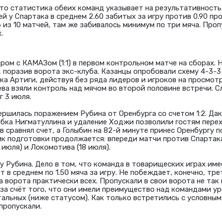
то статистика обеих команд указывает на результативность.
й у Спартака в среднем 2.60 забитых за игру против 0.90 пр
 из 10 матчей, там же забивалось минимум по три мяча. Про
.
ром с КАМАЗом (1:1) в первом контрольном матче на сборах. 
 поразив ворота экс-клуба. Казанцы опробовали схему 4-3-3
а Артиги, действуя без ряда лидеров и игроков на просмотр
ева взяли контроль над мячом во второй половине встречи.
г 3 июля.
ершилась поражением Рубина от Оренбурга со счетом 1:2. Дак
ибка Нигматуллина и удаление Ходжи позволили гостям пере
в сравнял счет, а Голыбин на 82-й минуте принес Оренбургу 
ик подготовки продолжается: впереди матчи против Спартака
 июля) и Локомотива (18 июля).
 Рубина. Дело в том, что команда в товарищеских играх име
т в среднем по 1.50 мяча за игру. Не побеждает, конечно, тр
 ворота практически всех. Пропускали в свои ворота не так 
о за счёт того, что они имели преимущество над командами ур
тальных (ниже статусом). Как только встретились с условны
пропускали.