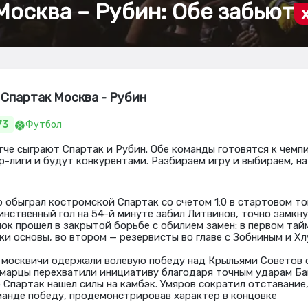
Москва – Рубин: Обе забьют
 Спартак Москва - Рубин
73
Футбол
че сыграют Спартак и Рубин. Обе команды готовятся к чемп
-лиги и будут конкурентами. Разбираем игру и выбираем, на
 обыграл костромской Спартак со счетом 1:0 в стартовом т
динственный гол на 54-й минуте забил Литвинов, точно замкн
ок прошел в закрытой борьбе с обилием замен: в первом тай
ки основы, во втором — резервисты во главе с Зобниным и Хл
 москвичи одержали волевую победу над Крыльями Советов с
амарцы перехватили инициативу благодаря точным ударам Ба
 Спартак нашел силы на камбэк. Умяров сократил отставание,
манде победу, продемонстрировав характер в концовке