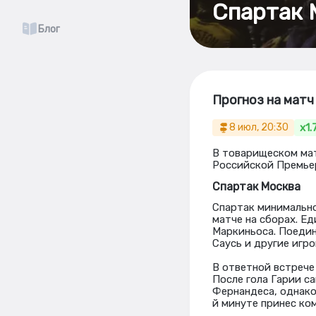
Спартак 
Блог
Прогноз на матч
x1.
8 июл, 20:30
В товарищеском мат
Российской Премьер
Спартак Москва
Спартак минимально
матче на сборах. Е
Маркиньоса. Поедин
Саусь и другие игро
В ответной встрече
После гола Гарии с
Фернандеса, однако
й минуте принес ко