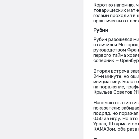
Коротко напомню, ч
товарищеских матче
голами проходил в 6
практически от всех
Рубин
Рубин разошелся ми
отличился Моторин,
руководством Франк
первого тайма хозя
соперник — Оренбур
Вторая встреча зав
24-й минуте, но ош
инициативу. Болото
на поражение, граф
Крыльев Советов (11
Напомню статистику
показатели: забивае
подряд, но поражала
0.50 за игру. Но эт
Урала, Штурма и ос
КАМАЗом, оба раза 