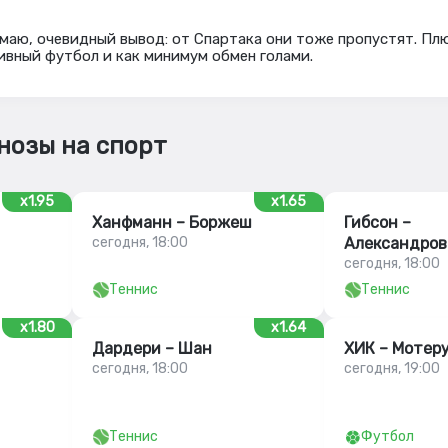
умаю, очевидный вывод: от Спартака они тоже пропустят. Пл
вный футбол и как минимум обмен голами.
нозы на спорт
x1.95
x1.65
Ханфманн – Боржеш
Гибсон –
сегодня, 18:00
Александров
сегодня, 18:00
Теннис
Теннис
x1.80
x1.64
Дардери – Шан
ХИК – Мотер
сегодня, 18:00
сегодня, 19:00
Теннис
Футбол