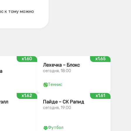
юс к тому можно
x1.60
x1.65
Лехечка – Блокс
а
сегодня, 18:00
Теннис
x1.62
x1.61
уэлл
Пайде – СК Рапид
сегодня, 19:00
Футбол