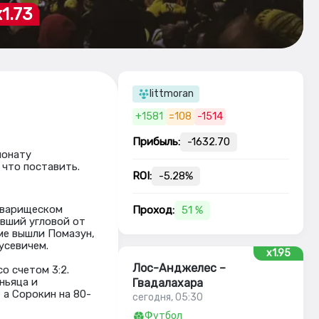
x1.73
littmoran
+1581
=108
-1514
Прибыль:
-1632.70
ионату
 что поставить.
ROI:
-5.28%
оварищеском
Проход:
51 %
увший угловой от
ме вышли Помазун,
усевичем.
x1.95
Лос-Анджелес –
о счетом 3:2.
ньяца и
Гвадалахара
 а Сорокин на 80-
сегодня, 05:30
Футбол