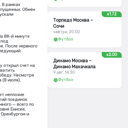
 В рамках
опущенных. Обмен
пускали
x1.72
Торпедо Москва –
Сочи
завтра, 20:00
На 88-й минуте
Футбол
 под
е. После нервного
 Следующий
x2.00
Динамо Москва –
у открыл счет на
Динамо Махачкала
хватить
9 авг, 14:30
победу. Несмотря
 (8 июля),
Футбол
ет неплохие
етий поединок
много — всего по
овня Енисея,
м Оренбургом и