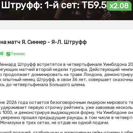
Штруфф: 1-й сет: ТБ9.5
x2.08
на матч Я. Синнер - Я-Л. Штруфф
08
Теннис
Леннард Штруфф встретятся в четвертьфинале Уимблдона 20
игующих матчей второй недели турнира. Действующий чемпи
р продолжает доминировать на траве Лондона, демонстриру
ак опытный немец Штруфф, в свои 36 лет, совершает сказочны
сь до четвертьфинала Большого шлема.
оне 2026 года остается безоговорочным лидером мирового те
 удерживает первую строчку рейтинга, уже завоевав несколь
s 1000, и демонстрируя выдающуюся форму. На Уимблдоне о
 уверенно прошел предыдущие раунды, в том числе в четверт
Мочизуки в трех сетах, не отдав ни одной подачи.
щной подачей, стабильным и агрессивным гейм-стилем с обе