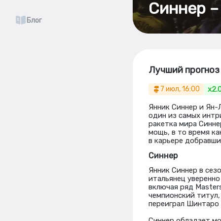
Синнер – 
Блог
Лучший прогноз 
x2.
7 июл, 16:00
Янник Синнер и Ян-
один из самых интр
ракетка мира Синне
мощь, в то время к
в карьере добравши
Синнер
Янник Синнер в сез
итальянец уверенно
включая ряд Master
чемпионский титул,
переиграл Шинтаро 
Синнер обладает мо