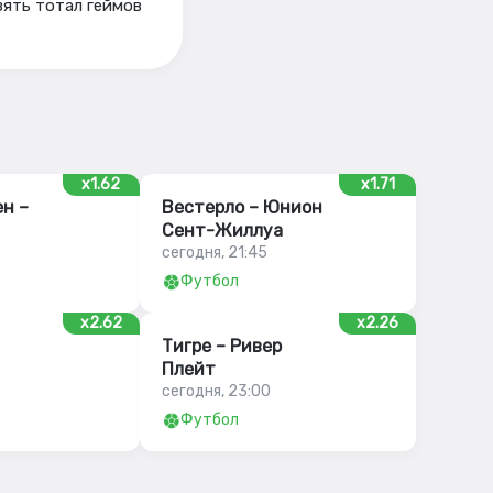
зять тотал геймов
x1.62
x1.71
н –
Вестерло – Юнион
Сент-Жиллуа
сегодня, 21:45
Футбол
x2.62
x2.26
Тигре – Ривер
Плейт
сегодня, 23:00
Футбол