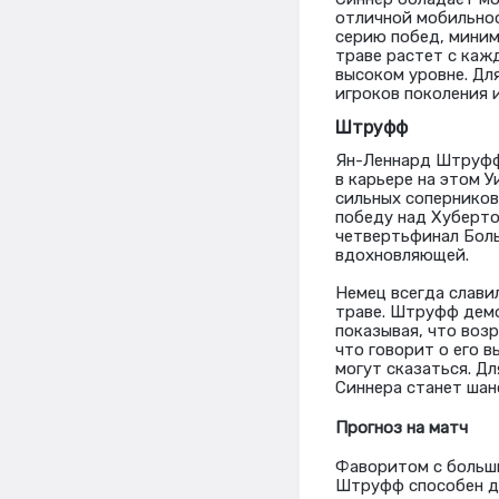
отличной мобильнос
серию побед, миним
траве растет с каж
высоком уровне. Дл
игроков поколения 
Штруфф
Ян-Леннард Штруфф,
в карьере на этом 
сильных соперников
победу над Хуберто
четвертьфинал Боль
вдохновляющей.
Немец всегда слави
траве. Штруфф демо
показывая, что воз
что говорит о его в
могут сказаться. Д
Синнера станет шан
Прогноз на матч
Фаворитом с больши
Штруфф способен до