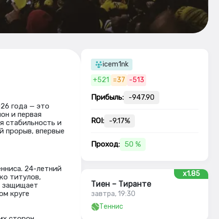
icem1nk
+521
=37
-513
Прибыль:
-947.90
26 года — это
он и первая
ROI:
-9.17%
я стабильность и
й прорыв, впервые
Проход:
50 %
нниса. 24-летний
x1.85
ко титулов,
Тиен – Тиранте
н защищает
ом круге
завтра, 19:30
Теннис
их сторон,