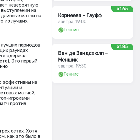
вает невероятную
x1.65
 выступлений на
Корнеева – Гауфф
 длинные матчи на
го из лучших
завтра, 19:00
Теннис
з лучших периодов
x1.85
ущих раундах
Ван де Зандсхюлп –
уге одержал
Меншик
ете). Это первый
енно
завтра, 19:30
Теннис
о эффективны на
итуаций и
сетовых матчей,
 топ-игроками
матч против
рех сетах. Хотя
, как это было в