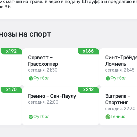
х матчей на траве. Я верю в подачу Штруффа и предлагаю в
е 9.5.
нозы на спорт
x1.92
x1.66
Серветт –
Синт-Трёйде
Грассхоппер
Ломмель
сегодня, 21:30
сегодня, 21:45
Футбол
Футбол
x1.70
x2.12
Гремио – Сан-Паулу
Эштрела –
сегодня, 22:00
Спортинг
сегодня, 22:30
Футбол
Теннис