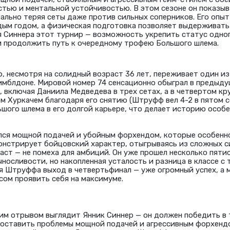
тью и ментальной устойчивостью. В этом сезоне он показы
ально теряя сеты даже против сильных соперников. Его опыт
дым годом, а физическая подготовка позволяет выдерживать
я Синнера этот турнир — возможность укрепить статус одно
и продолжить путь к очередному трофею Большого шлема.
 несмотря на солидный возраст 36 лет, переживает один и
Уимблдоне. Мировой номер 74 сенсационно обыграл в предыд
, включая Даниила Медведева в трех сетах, а в четвертом кр
м Хуркачем благодаря его снятию (Штруфф вел 4-2 в пятом с
шого шлема в его долгой карьере, что делает историю особ
лся мощной подачей и убойным форхендом, которые особенн
нстрирует бойцовский характер, отыгрываясь из сложных с
раст — не помеха для амбиций. Он уже прошел несколько пяти
ыносливости, но накопленная усталость и разница в классе с
ля Штруффа выход в четвертьфинал — уже огромный успех, а 
сом проявить себя на максимуме.
м отрывом выглядит Янник Синнер — он должен победить в т
ставить проблемы мощной подачей и агрессивным форхендом