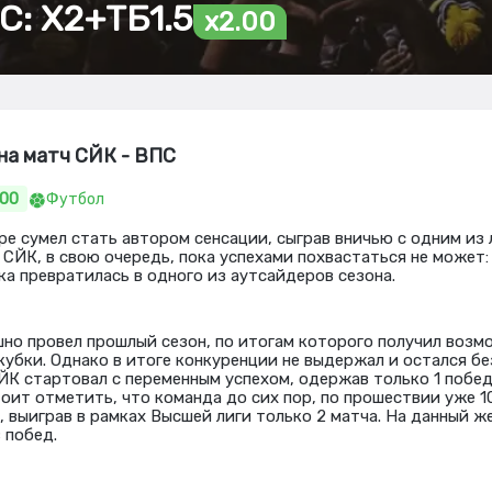
С: Х2+ТБ1.5
x2.00
на матч СЙК - ВПС
.00
Футбол
ре сумел стать автором сенсации, сыграв вничью с одним из
СЙК, в свою очередь, пока успехами похвастаться не может: 
ка превратилась в одного из аутсайдеров сезона.
но провел прошлый сезон, по итогам которого получил возм
кубки. Однако в итоге конкуренции не выдержал и остался бе
ЙК стартовал с переменным успехом, одержав только 1 побед
оит отметить, что команда до сих пор, по прошествии уже 10
, выиграв в рамках Высшей лиги только 2 матча. На данный ж
 побед.