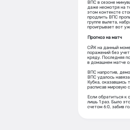
ВПС в сезоне минув
даже несмотря на то
этом контексте сто
продлить ВПС пропи
группе вылета, набр
проигрывает вот уж
Прогноз на матч
СЙК на данный моме
поражений без учет
кряду. Последняя п
в домашнем матче о
ВПС напротив, демо
ВПС удалось навяза
Кубка, оказавшись т
расписав мировую со
Если обратиться к 
лишь 1 раз. Было эт
счетом 6:0, забив го