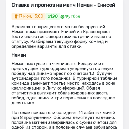
Ставка и прогноз на матч Неман - Енисей
x1.90
17 июн, 15:00
Футбол
В рамках товарищеского матча белорусский
Неман дома принимает Енисей из Красноярска.
Гости являются фаворитами встречи и выше по
статусу. Разбираем текущую форму команд и
определяем варианты для ставки.
Неман
Неман выступает в чемпионате Беларуси и в
предыдущем туре одержал уверенную гостевую
победу над Динамо Брест со счётом 1:3, будучи
аутсайдером того поединка. В турнирной таблице
команда занимает третье место, находясь в зоне
квалификации в Лигу конференций. Общая
статистика выглядит сбалансированно: шесть
побед, одна ничья и три поражения за последние
десять игр.
По голам показатели солидные: 14 забитых мячей
при 8 пропущенных. Оборона действует надёжно,
половина матчей завершилась с сухим счётом для
одной из сторон, а в половине случаев забивалось