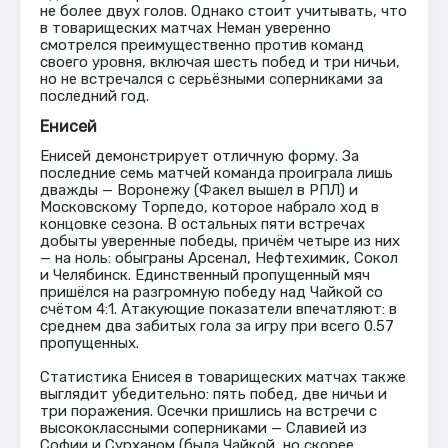
не более двух голов. Однако стоит учитывать, что
в товарищеских матчах Неман уверенно
смотрелся преимущественно против команд
своего уровня, включая шесть побед и три ничьи,
но не встречался с серьёзными соперниками за
последний год.
Енисей
Енисей демонстрирует отличную форму. За
последние семь матчей команда проиграла лишь
дважды — Воронежу (Факел вышел в РПЛ) и
Московскому Торпедо, которое набрало ход в
концовке сезона. В остальных пяти встречах
добыты уверенные победы, причём четыре из них
— на ноль: обыграны Арсенал, Нефтехимик, Сокол
и Челябинск. Единственный пропущенный мяч
пришёлся на разгромную победу над Чайкой со
счётом 4:1. Атакующие показатели впечатляют: в
среднем два забитых гола за игру при всего 0.57
пропущенных.
Статистика Енисея в товарищеских матчах также
выглядит убедительно: пять побед, две ничьи и
три поражения. Осечки пришлись на встречи с
высококлассными соперниками — Славией из
Софии и Сурханом (была Чайкой, но скоpее