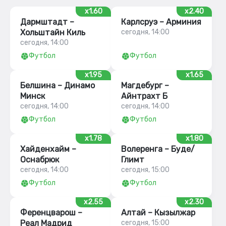
x1.60
x2.40
Дармштадт –
Карлсруэ – Арминия
Хольштайн Киль
сегодня, 14:00
сегодня, 14:00
Футбол
Футбол
x1.95
x1.65
Белшина – Динамо
Магдебург –
Минск
Айнтрахт Б
сегодня, 14:00
сегодня, 14:00
Футбол
Футбол
x1.78
x1.80
Хайденхайм –
Волеренга – Буде/
Оснабрюк
Глимт
сегодня, 14:00
сегодня, 15:00
Футбол
Футбол
x2.55
x2.30
Ференцварош –
Алтай – Кызылжар
Реал Мадрид
сегодня, 15:00