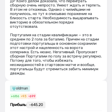
ДР Конго делом доказала, что переиграть
сборную очень непросто. Умеют ждать и терпеть.
В этом не откажешь. Однако с чилийцами не
получилось, но тут я списываю поражение на
близость старта. Необходимость выцарапывать
викторию в обязательном порядке
отсутствовала.
Португалия на стадии квалификации — это в
среднем по 2 гола за баталию. Причем на стадии
подготовки португальцы в основном сохранили
этот настрой и нацеленность на ворота
соперника. Есть нюанс. Негативный. Пропускает
сборная Португалии по голу за встречу регулярно.
Потому для того, чтобы избежать
неожиданностей в стартовом матче и вообще,
португальцы будут стремиться забить минимум
дважды.
oldman
+686
=93
-699
Прибыль:
-645.20