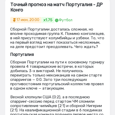
Точный прогноз на матч Португалия - ДР
Конго
x1.75
17 июн, 20:00
Футбол
Сборной Португалии досталась сложная, но
вполне проходимая группа К. Помимо конголезцев,
в ней присутствуют колумбийцы и узбеки. То, что
на первый взгляд может показаться несложным,
на деле предстоит преодолевать. Чего ждать?
Португалия
Сборная Португалии на пути к основному турниру
провела 4 товарищеские встречи, в которых
добилась 3-х викторий. Не получилось
переиграть только мексиканцев на самом старте
спаррингов — 0:0. Зато три последующих
противостояния португальский коллектив провел
в одном ключе — атакующем.
Весной хлопнули США (0:2), а в последнюю
спарринг-сессию перед стартом ЧМ сломили
сопротивление чилийцев (2:1) и сборной Нигерии
(2:1). На квалификационной стадии в 6 поединках
португальская команда получила первое место со