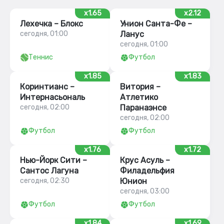
x1.65
x2.12
Лехечка – Блокс
Унион Санта-Фе –
сегодня, 01:00
Ланус
сегодня, 01:00
Теннис
Футбол
x1.85
x1.83
Коринтианс –
Витория –
Интернасьональ
Атлетико
сегодня, 02:00
Паранаэнсе
сегодня, 02:00
Футбол
Футбол
x1.76
x1.72
Нью-Йорк Сити –
Крус Асуль –
Сантос Лагуна
Филадельфия
сегодня, 02:30
Юнион
сегодня, 03:00
Футбол
Футбол
x1.84
x1.69