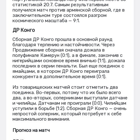
статистикой 20:7. Самым результативным
получился матч против армянской сборной, где в
заключительном туре состоялся разгром
космического масштаба — 9:1.
ДР Конго
Сборная ДР Конго прошла в основной раунд
благодаря терпению и настойчивости. Через
Продвижение сборная сначала дожала в
полуфинале Камерун (0:1), а в финале, закончив с
нигерийцами основное время вничью (1:1), дожала
последних в серии пенальти. Был еще поединок с
ямайцами, в котором ДР Конго переиграла
конкурента в дополнительное время (0:1).
Из товарищеских матчей стоит отметить два
поединка. Во-первых, потому что их было всего
два, а во-вторых, соперниками выступали датчане
и чилийцы. Датчанам не проиграли (0:0). Чилийцам
уступили в борьбе (1:2). Сборная ДР Конго — очень
непростой соперник, который потребует к себе
максимального внимания.
Прогноз на матч