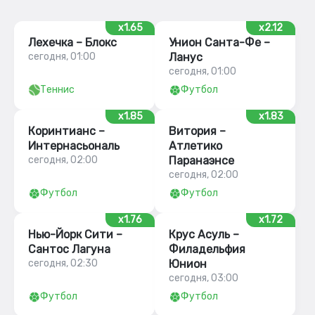
x1.65
x2.12
Лехечка – Блокс
Унион Санта-Фе –
сегодня, 01:00
Ланус
сегодня, 01:00
Теннис
Футбол
x1.85
x1.83
Коринтианс –
Витория –
Интернасьональ
Атлетико
сегодня, 02:00
Паранаэнсе
сегодня, 02:00
Футбол
Футбол
x1.76
x1.72
Нью-Йорк Сити –
Крус Асуль –
Сантос Лагуна
Филадельфия
сегодня, 02:30
Юнион
сегодня, 03:00
Футбол
Футбол