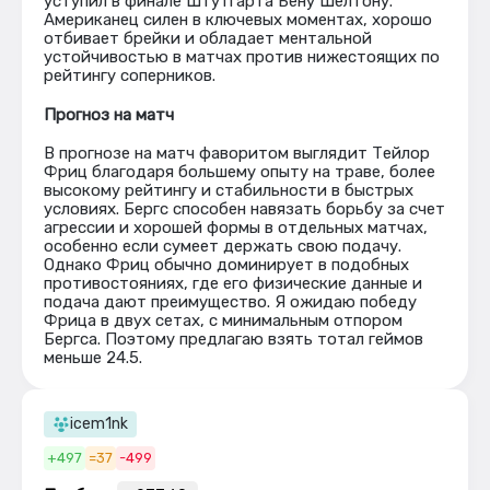
уступил в финале Штутгарта Бену Шелтону.
Американец силен в ключевых моментах, хорошо
отбивает брейки и обладает ментальной
устойчивостью в матчах против нижестоящих по
рейтингу соперников.
Прогноз на матч
В прогнозе на матч фаворитом выглядит Тейлор
Фриц благодаря большему опыту на траве, более
высокому рейтингу и стабильности в быстрых
условиях. Бергс способен навязать борьбу за счет
агрессии и хорошей формы в отдельных матчах,
особенно если сумеет держать свою подачу.
Однако Фриц обычно доминирует в подобных
противостояниях, где его физические данные и
подача дают преимущество. Я ожидаю победу
Фрица в двух сетах, с минимальным отпором
Бергса. Поэтому предлагаю взять тотал геймов
меньше 24.5.
icem1nk
+497
=37
-499