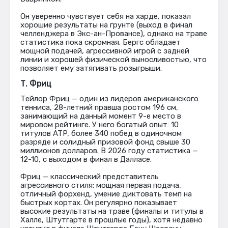
Он уверенно чувствует себя на харде, показал
хорошие результаты на грунте (выход в финал
челленджера в Экс-ан-Провансе), однако на траве
статистика пока скромная. Бергс обладает
мощной подачей, агрессивной игрой с задней
линии и хорошей физической выносливостью, что
позволяет ему затягивать розыгрыши.
Т. Фриц
Тейлор Фриц — один из лидеров американского
тенниса, 28-летний правша ростом 196 см,
занимающий на данный момент 9-е место в
мировом рейтинге. У него богатый опыт: 10
титулов ATP, более 340 побед в одиночном
разряде и солидный призовой фонд свыше 30
миллионов долларов. В 2026 году статистика —
12-10, с выходом в финал в Далласе.
Фриц — классический представитель
агрессивного стиля: мощная первая подача,
отличный форхенд, умение диктовать темп на
быстрых кортах. Он регулярно показывает
высокие результаты на траве (финалы и титулы в
Халле, Штутгарте в прошлые годы), хотя недавно