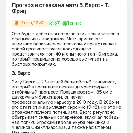
Прогноз и ставка на матч З. Бергс - Т.
Фриц
x1.67
17 июн, 12:30
Теннис
Это будет дебютная встреча этих теннисистов в
официальных поединках. Матч привлекает
внимание болельщиков, поскольку представляет
собой противостояние восходящего
представителя топ-40 и опытного топ-10 игрока,
который традиционно хорошо выступает на
быстрых покрытиях.
З. Бергс
Зизу Бергс — 27-летний бельгийский теннисист,
который в последние сезоны демонстрирует
стабильный прогресс. Правша ростом 185 см с
двухручным бэкхендом, он начал
профессиональную карьеру в 2018 году. В 2026-м
его статистика выглядит скромно (9-12), но это не
отражает полного потенциала: Бергс регулярно
обыгрывает сильных соперников, включая победы
над топ-20 игроками вроде Якуба Меншика и
Феликса Оже-Алиассима, а также над Стэном
Вавринкой.