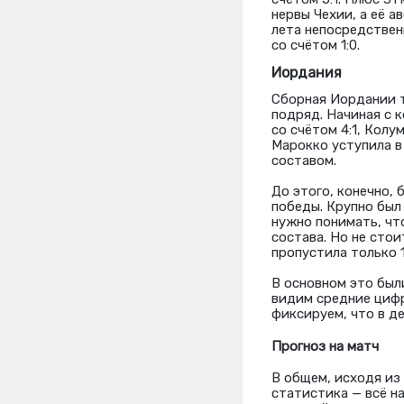
нервы Чехии, а её а
лета непосредствен
со счётом 1:0.
Иордания
Сборная Иордании т
подряд. Начиная с 
со счётом 4:1, Колу
Марокко уступила в
составом.
До этого, конечно, 
победы. Крупно был
нужно понимать, чт
состава. Но не сто
пропустила только 1
В основном это был
видим средние цифры
фиксируем, что в д
Прогноз на матч
В общем, исходя из 
статистика — всё на