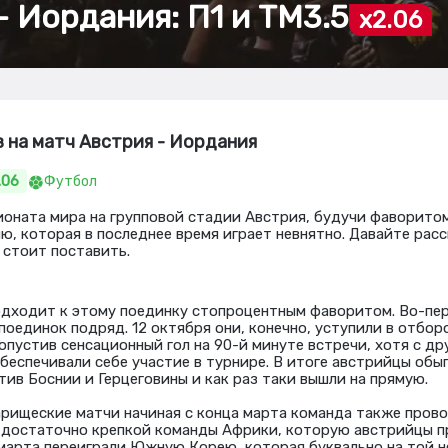
– Иордания: П1 и ТМ3.5
x2.06
з на матч Австрия - Иордания
.06
Футбол
ионата мира на групповой стадии Австрия, будучи фаворитом
ю, которая в последнее время играет невнятно. Давайте рас
 стоит поставить.
дходит к этому поединку стопроцентным фаворитом. Во-пер
поединок подряд. 12 октября они, конечно, уступили в отбор
опустив сенсационный гол на 90-й минуте встречи, хотя с др
обеспечивали себе участие в турнире. В итоге австрийцы обы
тив Боснии и Герцеговины и как раз таки вышли на прямую.
арищеские матчи начиная с конца марта команда также прово
 достаточно крепкой команды Африки, которую австрийцы п
1 марта переиграли Южную Корею, которая буквально на той 