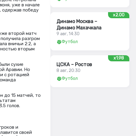
июня, уже в начале
а, одержав победу
x2.00
Динамо Москва –
Динамо Махачкала
уже второй матч
9 авг, 14:30
 получила разгром
Футбол
ла вничьи 2:2, а
олностью вторым
x1.98
были сухие
ЦСКА – Ростов
ой Аравии. Но
8 авг, 20:30
ли с ротацией
Футбол
команда
н до 15 матчей, то
льтатам
.5 голов.
гроков и
славится своей