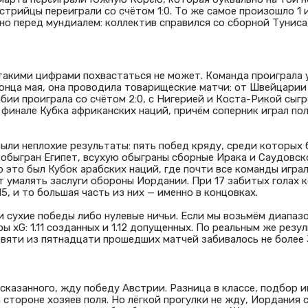
встрийцы переиграли со счётом 1:0. То же самое произошло 1 
но перед мундиалем: коллектив справился со сборной Тунис
акими цифрами похвастаться не может. Команда проиграла 
конца мая, она проводила товарищеские матчи: от Швейцарии
мбии проиграла со счётом 2:0, с Нигерией и Коста-Рикой сыгра
 финале Кубка африканских наций, причём соперник играл п
были неплохие результаты: пять побед кряду, среди которых 
 обыгран Египет, всухую обыграны сборные Ирака и Саудовск
о это был Кубок арабских наций, где почти все команды игра
ит умалять заслуги обороны Иордании. При 17 забитых голах 
5, и то большая часть из них — именно в концовках.
и сухие победы либо нулевые ничьи. Если мы возьмём диапазо
 xG: 1.11 созданных и 1.12 допущенных. По реальным же резу
евяти из пятнадцати прошедших матчей забивалось не более 3
сказанного, жду победу Австрии. Разница в классе, подбор и
 стороне хозяев поля. Но лёгкой прогулки не жду, Иордания 