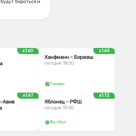
 будут бороться и
x1.60
x1.65
Ханфманн – Боржеш
а
сегодня, 18:00
Теннис
x1.67
x1.72
ь-Авив
Яблонец – РФШ
я
сегодня, 19:00
Футбол