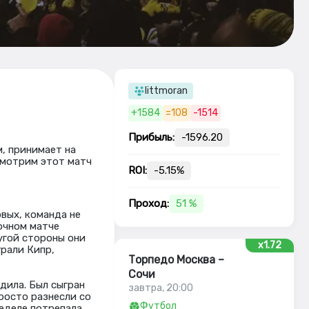
littmoran
+1584
=108
-1514
Прибыль:
-1596.20
, принимает на
смотрим этот матч
ROI:
-5.15%
Проход:
51 %
вых, команда не
очном матче
угой стороны они
x1.72
грали Кипр,
Торпедо Москва –
Сочи
дила. Был сыгран
завтра, 20:00
росто разнесли со
Футбол
неделе потрепала