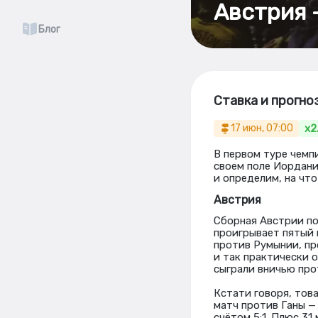
Австрия 
Блог
Ставка и прогно
x2
17 июн, 07:00
В первом туре чемп
своем поле Иордани
и определим, на что
Австрия
Сборная Австрии по
проигрывает пятый 
против Румынии, пр
и так практически 
сыграли вничью про
Кстати говоря, тов
матч против Ганы —
счётом 5:1. Плюс 3