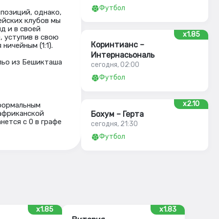
Футбол
позиций, однако,
ейских клубов мы
д и в своей
x1.85
, уступив в свою
Коринтианс –
ничейным (1:1).
Интернасьональ
льо из Бешикташа
сегодня, 02:00
Футбол
x2.10
 формальным
 африканской
Бохум – Герта
нется с 0 в графе
сегодня, 21:30
Футбол
x1.85
x1.83