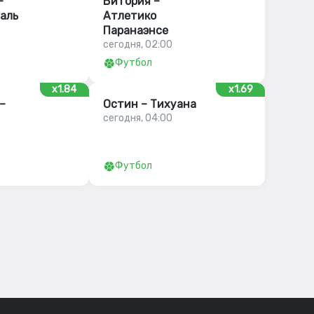
–
Витория –
аль
Атлетико
Паранаэнсе
сегодня, 02:00
Футбол
x1.84
x1.69
–
Остин – Тихуана
сегодня, 04:00
Футбол