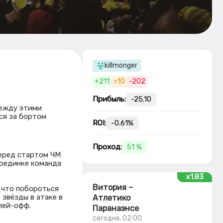
killmonger
+211
=10
-202
Прибыль:
-25.10
между этими
ся за бортом
ROI:
-0.61%
Проход:
51 %
перед стартом ЧМ
 поединке команда
x1.83
Витория –
 что побороться
 звёзды в атаке в
Атлетико
лей-офф.
Паранаэнсе
сегодня, 02:00