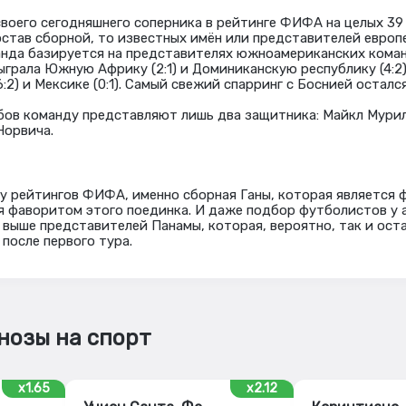
воего сегодняшнего соперника в рейтинге ФИФА на целых 39 
состав сборной, то известных имён или представителей европ
анда базируется на представителях южноамериканских коман
ыграла Южную Африку (2:1) и Доминиканскую республику (4:2)
:2) и Мексике (0:1). Самый свежий спарринг с Боснией остался 
бов команду представляют лишь два защитника: Майкл Мури
Норвича.
у рейтингов ФИФА, именно сборная Ганы, которая является
я фаворитом этого поединка. И даже подбор футболистов у
 выше представителей Панамы, которая, вероятно, так и оста
 после первого тура.
нозы на спорт
x1.65
x2.12