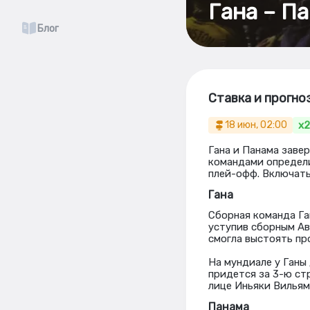
Гана – Па
Блог
Ставка и прогноз
x2
18 июн, 02:00
Гана и Панама заве
командами определи
плей-офф. Включать
Гана
Сборная команда Га
уступив сборным Авс
смогла выстоять прот
На мундиале у Ганы
придется за 3-ю стр
лице Иньяки Вильям
Панама