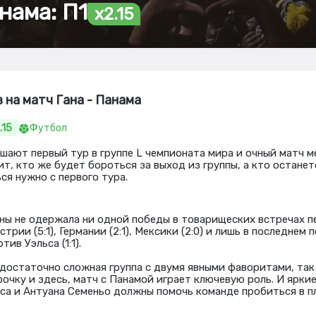
нама: П1
x2.15
 на матч Гана - Панама
.15
Футбол
ршают первый тур в группе L чемпионата мира и очный матч 
т, кто же будет бороться за выход из группы, а кто останет
ся нужно с первого тура.
ны не одержала ни одной победы в товарищеских встречах 
трии (5:1), Германии (2:1), Мексики (2:0) и лишь в последнем
ив Уэльса (1:1).
 достаточно сложная группа с двумя явными фаворитами, так
очку и здесь, матч с Панамой играет ключевую роль. И яркие
са и Антуана Семеньо должны помочь команде пробиться в п