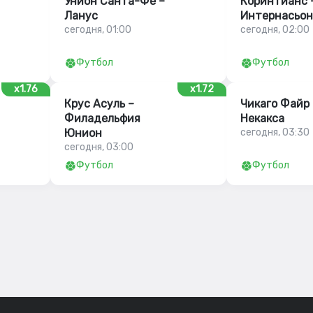
Унион Санта-Фе –
Коринтианс 
Ланус
Интернасьон
сегодня, 01:00
сегодня, 02:00
Футбол
Футбол
x1.76
x1.72
Крус Асуль –
Чикаго Файр 
Филадельфия
Некакса
Юнион
сегодня, 03:30
сегодня, 03:00
Футбол
Футбол