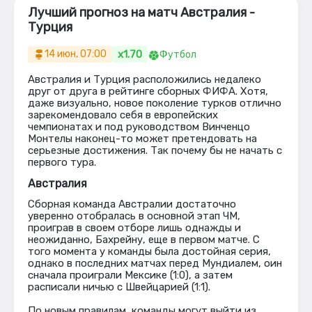
Лучший прогноз на матч Австралия -
Турция
x1.70
14 июн, 07:00
Футбол
Австралия и Турция расположились недалеко
друг от друга в рейтинге сборных ФИФА. Хотя,
даже визуально, новое поколение турков отлично
зарекомендовало себя в европейских
чемпионатах и под руководством Винченцо
Монтелы наконец-то может претендовать на
серьезные достижения. Так почему бы не начать с
первого тура.
Австралия
Сборная команда Австралии достаточно
уверенно отобралась в основной этап ЧМ,
проиграв в своем отборе лишь однажды и
неожиданно, Бахрейну, еще в первом матче. С
того момента у команды была достойная серия,
однако в последних матчах перед Мундиалем, оин
сначала проиграли Мексике (1:0), а затем
расписали ничью с Швейцарией (1:1).
По новым правилам, команды могут выйти из