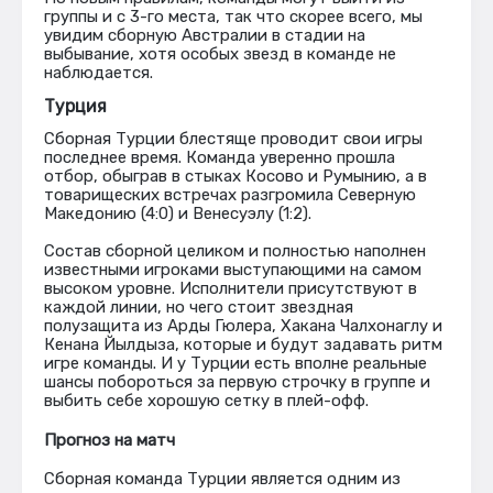
группы и с 3-го места, так что скорее всего, мы
увидим сборную Австралии в стадии на
выбывание, хотя особых звезд в команде не
наблюдается.
Турция
Сборная Турции блестяще проводит свои игры
последнее время. Команда уверенно прошла
отбор, обыграв в стыках Косово и Румынию, а в
товарищеских встречах разгромила Северную
Македонию (4:0) и Венесуэлу (1:2).
Состав сборной целиком и полностью наполнен
известными игроками выступающими на самом
высоком уровне. Исполнители присутствуют в
каждой линии, но чего стоит звездная
полузащита из Арды Гюлера, Хакана Чалхонаглу и
Кенана Йылдыза, которые и будут задавать ритм
игре команды. И у Турции есть вполне реальные
шансы побороться за первую строчку в группе и
выбить себе хорошую сетку в плей-офф.
Прогноз на матч
Сборная команда Турции является одним из