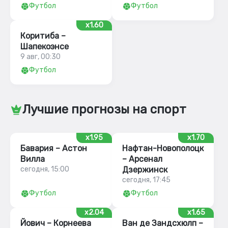
Футбол
Футбол
x1.60
Коритиба –
Шапекоэнсе
9 авг, 00:30
Футбол
Лучшие прогнозы на спорт
x1.95
x1.70
Бавария – Астон
Нафтан-Новополоцк
Вилла
– Арсенал
сегодня, 15:00
Дзержинск
сегодня, 17:45
Футбол
Футбол
x2.04
x1.65
Йович – Корнеева
Ван де Зандсхюлп –