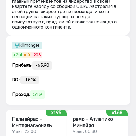
главных претендентов на лидерство в своем
квартете наряду со сборной США, Австралия в
этой группе, скорее третья команда, и хотя
сенсации на таких турнирах всегда
присутствуют, вряд-ли ей окажется команда с
одноименного континента.
killmonger
+214
=10
-208
Прибыль:
-63.90
ROI:
-1.51%
Проход:
51 %
x1.95
x1.68
Палмейрас –
ремо – Атлетико
Интернасьональ
Минейро
9 авг, 22:00
9 авг, 00:30