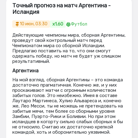
Точный прогноз на матч Аргентина -
Исландия
x1.60
10 июн, 03:30
Футбол
Действующие чемпионы мира, сборная Аргентины,
проведут свой контрольный матч перед
Чемпионатом мира со сборной Исландии.
Предлагаю поставить на то, что они смогут
одержать победу, но матч не будет уж слишком
результативный.
Аргентина
На мой взгляд, сборная Аргентины – это команда
достаточно прагматичная. Конечно же, и у них
проскакивают матчи с огромным количеством
забитых голов. Это неизбежно. Имея в составе
Лаутаро Мартинеса, Хулио Альвареса и, конечно
же, Лео Месси, ты не можешь не претендовать на
забитые мячи, тем более со сборными уровня
Замбии, Пуэрто-Рики и Боливии. Но при этом
исландцев в когорту сильно слабых сборных я бы
не относило. Считаю их достаточно крепкой
командой, хоть и оборонительно уязвимой.