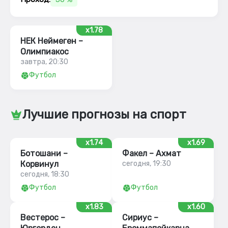
x1.78
НЕК Неймеген –
Олимпиакос
завтра, 20:30
Футбол
Лучшие прогнозы на спорт
x1.74
x1.69
Ботошани –
Факел – Ахмат
Корвинул
сегодня, 19:30
сегодня, 18:30
Футбол
Футбол
x1.83
x1.60
Вестерос –
Сириус –