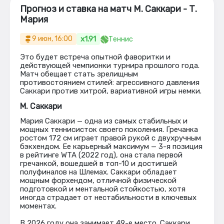
Прогноз и ставка на матч М. Саккари - Т.
Мария
x1.91
9 июн, 16:00
Теннис
Это будет встреча опытной фаворитки и
действующей чемпионки турнира прошлого года.
Матч обещает стать зрелищным
противостоянием стилей: агрессивного давления
Саккари против хитрой, вариативной игры немки.
М. Саккари
Мария Саккари — одна из самых стабильных и
мощных теннисисток своего поколения. Гречанка
ростом 172 см играет правой рукой с двухручным
бэкхендом. Ее карьерный максимум — 3-я позиция
в рейтинге WTA (2022 год), она стала первой
гречанкой, вошедшей в топ-10 и достигшей
полуфиналов на Шлемах. Саккари обладает
мощным форхендом, отличной физической
подготовкой и ментальной стойкостью, хотя
иногда страдает от нестабильности в ключевых
моментах.
В 2026 году она занимает 49-е место. Саккари