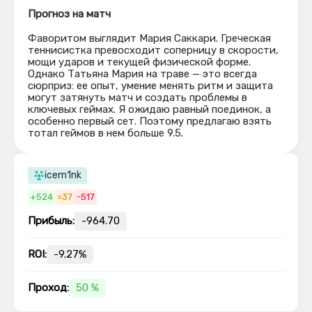
Прогноз на матч
Фаворитом выглядит Мария Саккари. Греческая
теннисистка превосходит соперницу в скорости,
мощи ударов и текущей физической форме.
Однако Татьяна Мария на траве — это всегда
сюрприз: ее опыт, умение менять ритм и защита
могут затянуть матч и создать проблемы в
ключевых геймах. Я ожидаю равный поединок, а
особенно первый сет. Поэтому предлагаю взять
тотал геймов в нем больше 9.5.
icem1nk
+524
=37
-517
Прибыль:
-964.70
ROI:
-9.27%
Проход:
50 %