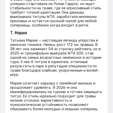
успешно стартовала на Ролан Гаррос, но ищет
стабильности на траве, где ее агрессивный стиль
требует точной адаптации. Она дважды
выигрывала титулы WTA, заработала миллионы
призовых и остается грозной силой для любой
соперницы, особенно когда входит в ритм.
Т. Мария
Татьяна Мария — настоящая легенда упорства в
женском теннисе. Немка, рост 172 см, правша. В
38 лет она занимает 54-ю строчку рейтинга, но в
2025-м триумфально выиграла WTA 500, став
одной из самых возрастных чемпионок в истории
тура. У нее 4 титула в одиночке, отличные
результаты в паре и репутация специалиста по
траве благодаря слайсам, укороченным и волей-
игре.
Мария сочетает карьеру с семейной жизнью и
продолжает удивлять. В 2026-м она
квалифицировалась на турнир и готова защищать
титул. Ее стиль идеально подходит для травы:
низкие отскоки, вариативность и
психологическая устойчивость позволяют
обыгрывать более молодых и мощных соперниц.