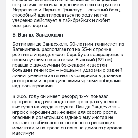
покрытиях, включая недавние матчи на грунте в
Марракеше и Париже. Грикспур — опытный боец,
способный адаптироваться по ходу матча,
уверенно действует в тай-брейках и любит
быстрые корты.
Б. Ван де Зандсхюлп
Ботик ван де Зандсхюлп, 30-летний теннисист из
Вагенингена, располагается на 55-й строчке
рейтинга и продолжает борьбу за возвращение к
своим лучшим показателям. Высокий (191 см)
правша с двухручным бэкхендом известен
большим теннисом — мощными ударами с задней
линии, умением затягивать соперника в длинные
розыгрыши и периодическими яркими победами
над топ-игроками.
В 2026 году он имеет рекорд 12-9, показал
прогресс под руководством тренера и успешно
выступал на харде и грунте. Ван де Зандсхюлп —
игрок с хорошим движением для своего роста,
опасный в розыгрышах. Однако ему иногда не
хватает стабильности, особенно в решающих
моментах, и на траве он пока не демонстрировал
максимум