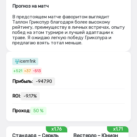
Прогноз на матч
В предстоящем матче фаворитом выглядит
Таллон Грикспур благодаря более высокому
рейтингу, преимуществу в личных встречах, опыту
побед на этом турнире и лучшей адаптации к
траве. Я ожидаю легкую победу Грикспура и
предлагаю взять тотал меньше.
icem1nk
+521
=37
-513
Прибыль:
-947.90
ROI:
-9.17%
Проход:
50 %
x1.76
x1.71
Стандард – Серкль
Вестерло – Юнион