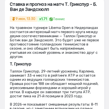
Ставка и прогноз на матч Т. Грикспур - Б.
Ван де Зандсхюлп
x1.71
9 июн, 13:30
Теннис
На травяном турнире Libema Open в Нидерландах
состоится интересный матч первого круга между
двумя соотечественниками — Таллон Грикспур и
Ботик ван де Зандсхюлп. Это будет уже не первое
противостояние голландских теннисистов в
сезоне, и оно обещает быть напряжённым,
учитывая их схожий уровень и знакомство друг с
другом.
Т. Грикспур
Таллон Грикспур, 29-летний уроженец Харлема,
занимает 33-е место в рейтинге ATP и остаётся
одним из ведущих голландских теннисистов.
Правша ростом 188 см обладает мощной подачей,
агрессивными форхендами и хорошей игрой у
сетки. В карьере он завоевал три титула ATP,
достиг пика на 21-й позиции в 2023 году.
В 2026-м показывает смешанные результаты: 8-11
в сезоне, но с заметными вспышками на разных