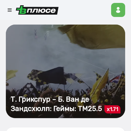
Т. Грикспур – Б. Ван де
Зандсхюлп: Геймы: ТМ25.5
x1.71