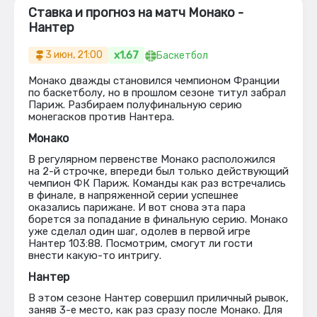
Ставка и прогноз на матч Монако -
Нантер
x1.67
3 июн, 21:00
Баскетбол
Монако дважды становился чемпионом Франции
по баскетболу, но в прошлом сезоне титул забрал
Париж. Разбираем полуфинальную серию
монегасков против Нантера.
Монако
В регулярном первенстве Монако расположился
на 2-й строчке, впереди был только действующий
чемпион ФК Париж. Команды как раз встречались
в финале, в напряженной серии успешнее
оказались парижане. И вот снова эта пара
борется за попадание в финальную серию. Монако
уже сделал один шаг, одолев в первой игре
Нантер 103:88. Посмотрим, смогут ли гости
внести какую-то интригу.
Нантер
В этом сезоне Нантер совершил приличный рывок,
заняв 3-е место, как раз сразу после Монако. Для