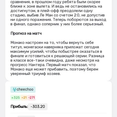
сравнения, в прошлом году ребята были скорее
ближе к зоне вылета. И ведь не остановились на
достигнутом, в плей-офф преодолели одну
стадию, выбив Ле Ман со счетом 2:0, не допустив
ни одного поражения. Теперь поборются за выход
в финал, однако соперник у них более серьезный.
Прогноз на матч
Монако настроен на то, чтобы вернуть себе
титул, монегаски наверняка приложат сегодня
максимум усилий, чтобы побыстрее оказаться в
финале и готовиться к решающей серии. Разница
в классе все-таки очевидна, даже несмотря на
прогресс Нантера. Первый матч показал, что
Монако еще может прибавить, поэтому берем
уверенный триумф хозяев.
cheechoo
+325
=21
-271
Прибыль:
-303.20