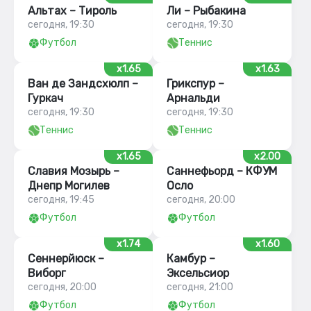
Альтах – Тироль
Ли – Рыбакина
сегодня, 19:30
сегодня, 19:30
Футбол
Теннис
x1.65
x1.63
Ван де Зандсхюлп –
Грикспур –
Гуркач
Арнальди
сегодня, 19:30
сегодня, 19:30
Теннис
Теннис
x1.65
x2.00
Славия Мозырь –
Саннефьорд – КФУМ
Днепр Могилев
Осло
сегодня, 19:45
сегодня, 20:00
Футбол
Футбол
x1.74
x1.60
Сеннерйюск –
Камбур –
Виборг
Эксельсиор
сегодня, 20:00
сегодня, 21:00
Футбол
Футбол