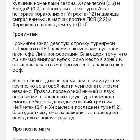
худшими командами сезона, Хераклесом (0:3) и
Бредой (0:2), в последних трех турах Аякс
потерпел поражение от Утрехта (1:2) и дважды
сыграл вничью, в матчах против ПСВ (2:2) и
Херенвена в последнем туре (0:0).
Гронинген
Гронинген занял девятую строчку турнирной
таблицы и с 48 баллами в активе замкнул зону
плей-офф Лиги конференций. Благодаря тому, что
АЗ Алкмар выиграл Кубок, одно место в зоне ЛК
осталось вакантным и Гронинген оказался в плей-
офф.
Зелено-белые долгое время шли в лидирующей
группе, но во второй части чемпионата играли
неважно. Правда, после одной ничьей и двух
поражений, в последних двух турах команда
смогла победить дважды: ставший третьим
Неймеген (2:1) и Хераклес в последнем туре (1:2),
благодаря чему смогла заскочить в последний
поезд вагон нокаут-раунда.
Прогноз на матч