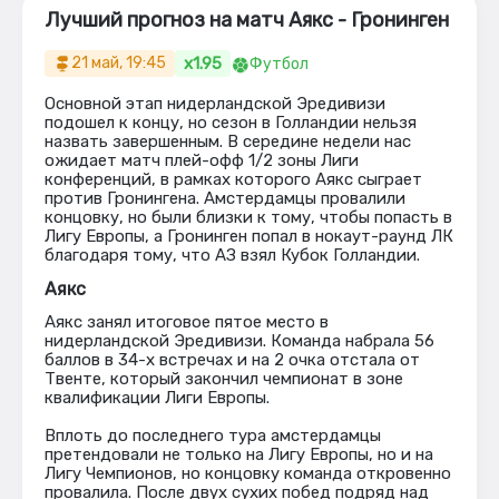
Лучший прогноз на матч Аякс - Гронинген
x1.95
21 май, 19:45
Футбол
Основной этап нидерландской Эредивизи
подошел к концу, но сезон в Голландии нельзя
назвать завершенным. В середине недели нас
ожидает матч плей-офф 1/2 зоны Лиги
конференций, в рамках которого Аякс сыграет
против Гронингена. Амстердамцы провалили
концовку, но были близки к тому, чтобы попасть в
Лигу Европы, а Гронинген попал в нокаут-раунд ЛК
благодаря тому, что АЗ взял Кубок Голландии.
Аякс
Аякс занял итоговое пятое место в
нидерландской Эредивизи. Команда набрала 56
баллов в 34-х встречах и на 2 очка отстала от
Твенте, который закончил чемпионат в зоне
квалификации Лиги Европы.
Вплоть до последнего тура амстердамцы
претендовали не только на Лигу Европы, но и на
Лигу Чемпионов, но концовку команда откровенно
провалила. После двух сухих побед подряд над