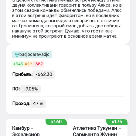
В целом статистика личных встреч между этими
двумя коллективами говорит в пользу Аякса, но в
этом сезоне команды обменялись победами. Аякс
в этой встрече идет фаворитом, но в последних
матчах команда выглядела невзрачно, в отличие
от Гронингена, который смог добыть две победы
накануне этой встречи. Думаю, что гости как
минимум не проиграют в основное время матча.
badjocaravadjo
+345
=29
-387
Прибыль:
-662.30
ROI:
-9.05%
Проход:
47 %
x1.60
x1.75
Камбур –
Атлетико Тукуман –
Эксельсиор
Сармьенто Жунин