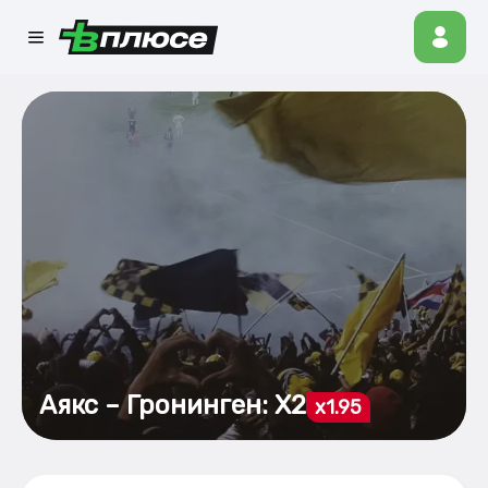
Аякс – Гронинген: X2
x1.95