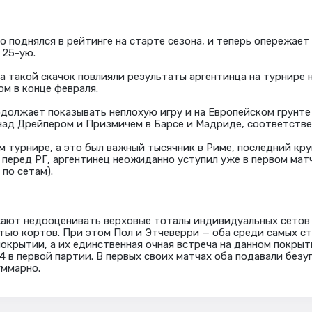
о поднялся в рейтинге на старте сезона, и теперь опережает
 25-ую.
а такой скачок повлияли результаты аргентинца на турнире н
ом в конце февраля.
одолжает показывать неплохую игру и на Европейском грунте 
ад Дрейпером и Призмичем в Барсе и Мадриде, соответстве
м турнире, а это был важный тысячник в Риме, последний кр
 перед РГ, аргентинец неожиданно уступил уже в первом мат
 по сетам).
ют недооценивать верховые тоталы индивидуальных сетов н
тью кортов. При этом Пол и Этчеверри — оба среди самых с
окрытии, а их единственная очная встреча на данном покрыт
:4 в первой партии. В первых своих матчах оба подавали безу
уммарно.