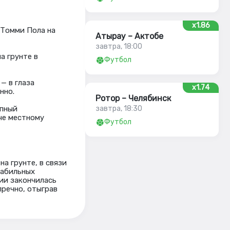
x1.86
 Томми Пола на
Атырау – Актобе
завтра, 18:00
а грунте в
Футбол
— в глаза
x1.74
нно.
Ротор – Челябинск
упный
завтра, 18:30
че местному
Футбол
а грунте, в связи
табильных
ии закончилась
пречно, отыграв