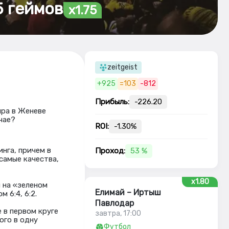
.5 геймов
x1.75
zeitgeist
+925
=103
-812
Прибыль:
-226.20
ира в Женеве
чае?
ROI:
-1.30%
нга, причем в
Проход:
53 %
самые качества,
x1.80
 на «зеленом
Елимай – Иртыш
 6:4, 6:2.
Павлодар
 в первом круге
завтра, 17:00
ого в одну
Футбол