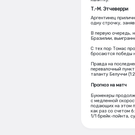
Т.-М. Этчеверри
Аргентинец приличн
одну строчку, заняв
В первую очередь, н
Бразилии, выигранн
С тех пор Томас пр
бросаются победы н
Правда на последне
перевалочный пункт
таланту Белуччи (1:2
Прогноз на матч
Букмекеры продолжа
с медленной скорос
подающих на этом п
как раз со счетом 6
1/1 брейк-пойнта, с