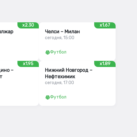
x2.30
x1.67
ылжар
Челси – Милан
сегодня, 15:00
Футбол
x1.95
x1.89
ино –
Нижний Новгород –
т
Нефтехимик
сегодня, 17:00
Футбол