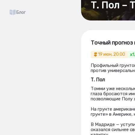
Т. Пол – 
Блог
Точный прогноз н
x1
19 июн, 20:00
Профильный грунтов
против универсальн
Т. Пол
Томми уже нескольк
глаза бросаются име
позволяющие Полу х
На грунте американ
грунте» в Америке, 
В Мадриде — уступи
оказался сильнее св
калитку.