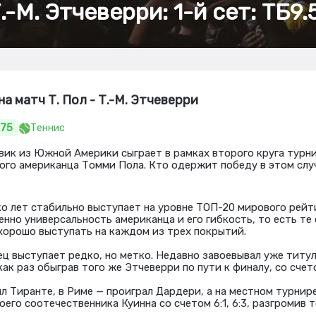
Т.-М. Этчеверри: 1-й сет: ТБ9
а матч Т. Пол - Т.-М. Этчеверри
.75
Теннис
ик из Южной Америки сыграет в рамках второго круга турн
ого американца Томми Пола. Кто одержит победу в этом слу
о лет стабильно выступает на уровне ТОП-20 мирового рейти
нно универсальность американца и его гибкость, то есть те 
орошо выступать на каждом из трех покрытий.
ец выступает редко, но метко. Недавно завоевывал уже титул
как раз обыграв того же Этчеверри по пути к финалу, со счетом
л Тиранте, в Риме — проиграл Дардери, а на местном турнире
оего соотечественника Куинна со счетом 6:1, 6:3, разгромив т