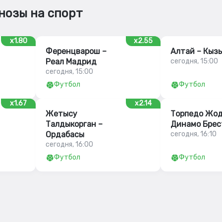
нозы на спорт
x1.80
x2.55
Ференцварош –
Алтай – Кыз
Реал Мадрид
сегодня, 15:00
сегодня, 15:00
Футбол
Футбол
x1.67
x2.14
Жетысу
Торпедо Жод
Талдыкорган –
Динамо Брес
Ордабасы
сегодня, 16:10
сегодня, 16:00
Футбол
Футбол