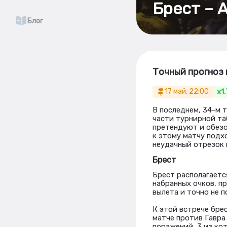
Брест – 
Блог
Точный прогноз 
x1
17 май, 22:00
В последнем, 34-м 
части турнирной та
претендуют и обезоп
к этому матчу подх
неудачный отрезок
Брест
Брест располагаетс
набранных очков, п
вылета и точно не п
К этой встрече бре
матче против Гавра 
поражений, 3 из кот