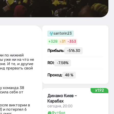
santorin23
+328
=31
-353
Прибыль:
-516.30
ми по нижней
ы уже ни на что не
ROI:
-7.58%
е. И те, и другие
анд прервать свой
Проход:
48 %
ту команда 38
x1.92
сила себя от
Динамо Киев –
Карабах
После виктории в
сегодня, 20:00
1) и потерпел 6
Футбол
т смог