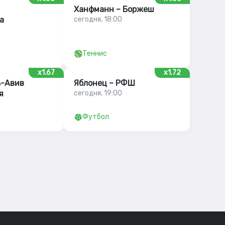
Ханфманн – Боржеш
а
сегодня, 18:00
Теннис
x1.67
x1.72
ь-Авив
Яблонец – РФШ
я
сегодня, 19:00
Футбол