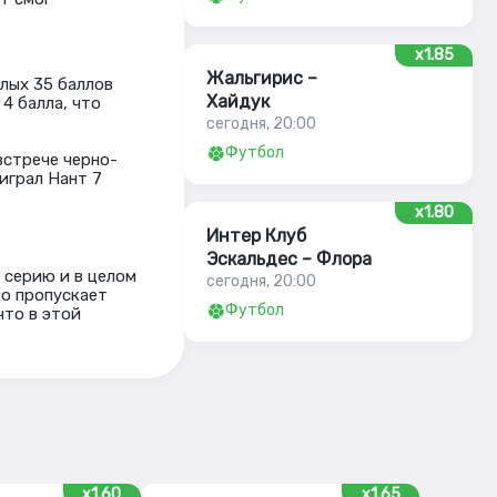
x1.85
Жальгирис –
елых 35 баллов
Хайдук
4 балла, что
сегодня, 20:00
Футбол
встрече черно-
играл Нант 7
x1.80
Интер Клуб
Эскальдес – Флора
 серию и в целом
сегодня, 20:00
но пропускает
Футбол
что в этой
x1.60
x1.65