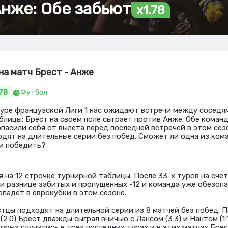
Анже: Обе забьют
x1.78
на матч Брест - Анже
.78
Футбол
туре французской Лиги 1 нас ожидают встречи между соседя
блицы: Брест на своем поле сыграет против Анже. Обе команд
асили себя от вылета перед последней встречей в этом сезон
одят на длительные серии без побед. Сможет ли одна из ком
 и победить?
я на 12 строчке турнирной таблицы. После 33-х туров на сче
ри разнице забитых и пропущенных -12 и команда уже обезопа
опадет в еврокубки в этом сезоне.
стцы подходят на длительной серии из 8 матчей без побед. 
(2:0) Брест дважды сыграл вничью с Лансом (3:3) и Нантом (1:
орых случились в трех последних турах и в этих матчах Брес