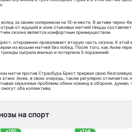
з.
 вслед за своим соперником на 13-м месте. В активе черно-б
и отрыв от идущей в зоне стыковых матчей Ниццы составляет 
атчем сезона является комфортным преимуществом.
Брест, откровенно проваливает вторую часть сезона. К этой 
ерии из восьми матчей без побед. После того, как Анже пере
а трижды сыграла вничью и потерпела 5 поражений.
ном матче против Страсбура Брест прервал свою безголевую
 атаке. Анже, в свою очередь, также регулярно отличается, 
итывая серьезные проблемы обеих команд в обороне, думаю, 
 смогут оба коллектива.
нозы на спорт
x1.80
x1.64