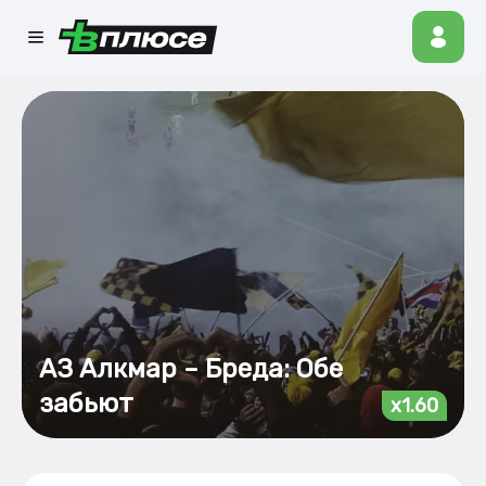
АЗ Алкмар – Бреда: Обе
забьют
x1.60