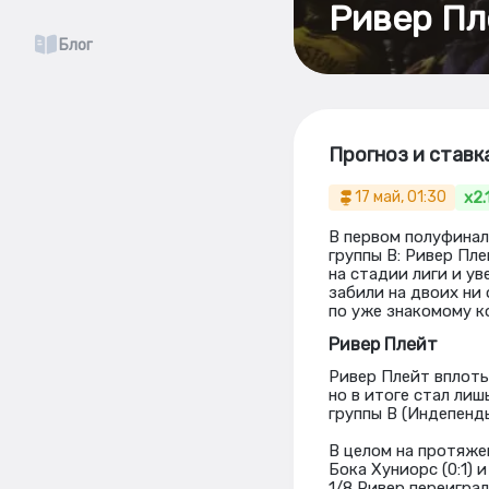
Ривер Пл
Блог
Прогноз и ставк
x2.
17 май, 01:30
В первом полуфинал
группы В: Ривер Пл
на стадии лиги и у
забили на двоих ни
по уже знакомому 
Ривер Плейт
Ривер Плейт вплоть
но в итоге стал лиш
группы В (Индепенд
В целом на протяже
Бока Хуниорс (0:1) 
1/8 Ривер переиграл