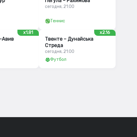
ур
Пегула – Рахимова
сегодня, 21:00
Теннис
x1.81
x2.16
ь-Авив
Твенте – Дунайська
Стреда
сегодня, 21:00
Футбол