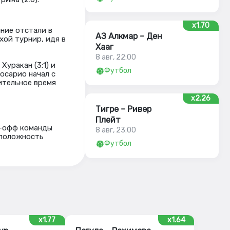
x1.70
иние отстали в
АЗ Алкмар – Ден
хой турнир, идя в
Хааг
8 авг, 22:00
уракан (3:1) и
Футбол
Росарио начал с
нительное время
x2.26
Тигре – Ривер
Плейт
й-офф команды
8 авг, 23:00
оположность
Футбол
x1.77
x1.64