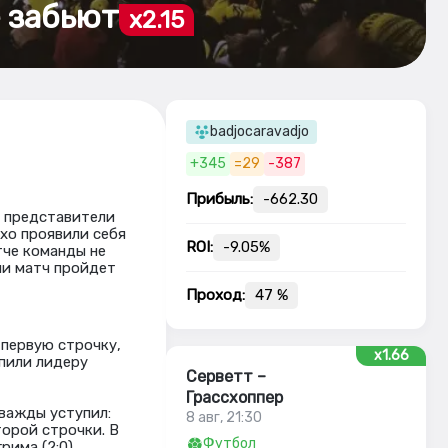
 забьют
x2.15
badjocaravadjo
+345
=29
-387
Прибыль:
-662.30
я представители
хо проявили себя
ROI:
-9.05%
тче команды не
ли матч пройдет
Проход:
47 %
 первую строчку,
x1.66
упили лидеру
Серветт –
Грассхоппер
дважды уступил:
8 авг, 21:30
торой строчки. В
Футбол
рима (2:0).