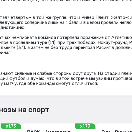
тал четвертым в той же группе, что и Ривер Плейт. Желто-с
ледующего соперника лишь на 1 балл и в целом провели непло
 дистанцию.
атчах чемпионата команда потерпела поражение от Атлетико Х
игре в последнем туре (1:1), при трех победах. Нокаут-раунд 
ьенте (3:1), а затем не без труда переиграл Расинг в допол
финал.
знают сильные и слабые стороны друг друга. На стадии пле
щий футбол и думаю, что в этой встрече мы увидим против
 матчу, где обе команды смогут отличиться.
нозы на спорт
x1.73
x1.79