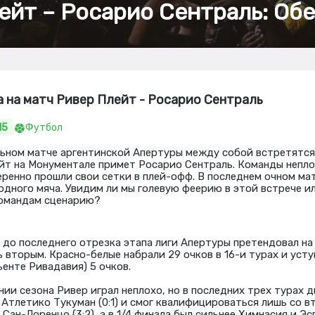
ейт – Росарио Сентраль: Обе
а на матч Ривер Плейт - Росарио Сентраль
15
Футбол
ьном матче аргентинской Апертуры между собой встретятс
ейт на Монументале примет Росарио Сентраль. Команды непло
веренно прошли свои сетки в плей-офф. В последнем очном ма
 одного мяча. Увидим ли мы голевую феерию в этой встрече и
командам сценарию?
 до последнего отрезка этапа лиги Апертуры претендовал на
ь вторым. Красно-белые набрали 29 очков в 16-и турах и уст
ьенте Ривадавия) 5 очков.
нии сезона Ривер играл неплохо, но в последних трех турах 
и Атлетико Тукуман (0:1) и смог квалифицироваться лишь со в
 Сан-Лоренцо (3:2), а в 1/4 финала был сильнее Химнасия и Эсг