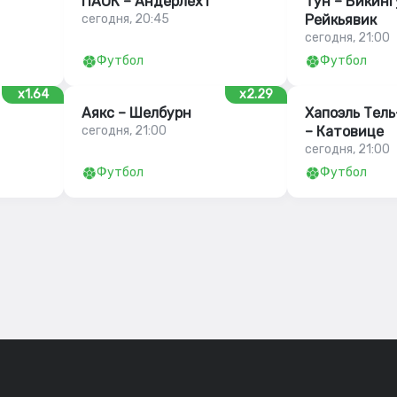
ПАОК – Андерлехт
Тун – Викинг
сегодня, 20:45
Рейкьявик
сегодня, 21:00
Футбол
Футбол
x1.64
x2.29
Аякс – Шелбурн
Хапоэль Тел
сегодня, 21:00
– Катовице
сегодня, 21:00
Футбол
Футбол