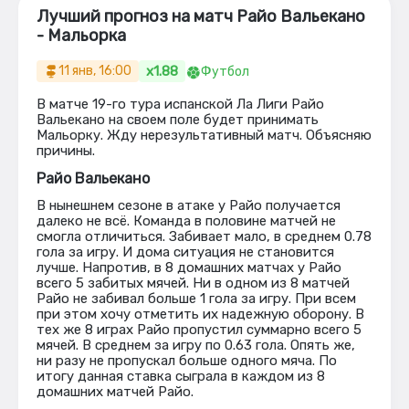
Лучший прогноз на матч Райо Вальекано
- Мальорка
x1.88
11 янв, 16:00
Футбол
В матче 19-го тура испанской Ла Лиги Райо
Вальекано на своем поле будет принимать
Мальорку. Жду нерезультативный матч. Объясняю
причины.
Райо Вальекано
В нынешнем сезоне в атаке у Райо получается
далеко не всё. Команда в половине матчей не
смогла отличиться. Забивает мало, в среднем 0.78
гола за игру. И дома ситуация не становится
лучше. Напротив, в 8 домашних матчах у Райо
всего 5 забитых мячей. Ни в одном из 8 матчей
Райо не забивал больше 1 гола за игру. При всем
при этом хочу отметить их надежную оборону. В
тех же 8 играх Райо пропустил суммарно всего 5
мячей. В среднем за игру по 0.63 гола. Опять же,
ни разу не пропускал больше одного мяча. По
итогу данная ставка сыграла в каждом из 8
домашних матчей Райо.