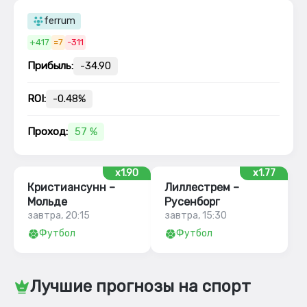
ferrum
+417
=7
-311
Прибыль:
-34.90
ROI:
-0.48%
Проход:
57 %
x1.90
x1.77
Кристиансунн –
Лиллестрем –
Мольде
Русенборг
завтра, 20:15
завтра, 15:30
Футбол
Футбол
Лучшие прогнозы на спорт