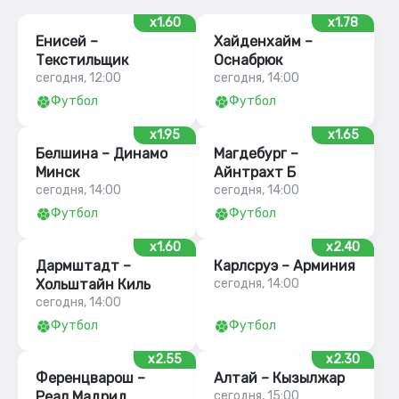
x1.60
x1.78
Енисей –
Хайденхайм –
Текстильщик
Оснабрюк
сегодня, 12:00
сегодня, 14:00
Футбол
Футбол
x1.95
x1.65
Белшина – Динамо
Магдебург –
Минск
Айнтрахт Б
сегодня, 14:00
сегодня, 14:00
Футбол
Футбол
x1.60
x2.40
Дармштадт –
Карлсруэ – Арминия
Хольштайн Киль
сегодня, 14:00
сегодня, 14:00
Футбол
Футбол
x2.55
x2.30
Ференцварош –
Алтай – Кызылжар
Реал Мадрид
сегодня, 15:00