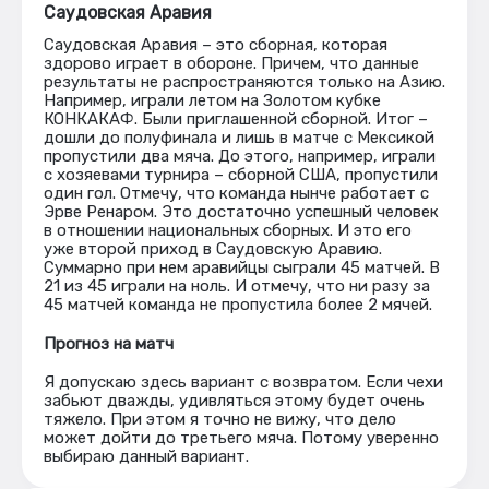
Саудовская Аравия
Саудовская Аравия – это сборная, которая
здорово играет в обороне. Причем, что данные
результаты не распространяются только на Азию.
Например, играли летом на Золотом кубке
КОНКАКАФ. Были приглашенной сборной. Итог –
дошли до полуфинала и лишь в матче с Мексикой
пропустили два мяча. До этого, например, играли
с хозяевами турнира – сборной США, пропустили
один гол. Отмечу, что команда нынче работает с
Эрве Ренаром. Это достаточно успешный человек
в отношении национальных сборных. И это его
уже второй приход в Саудовскую Аравию.
Суммарно при нем аравийцы сыграли 45 матчей. В
21 из 45 играли на ноль. И отмечу, что ни разу за
45 матчей команда не пропустила более 2 мячей.
Прогноз на матч
Я допускаю здесь вариант с возвратом. Если чехи
забьют дважды, удивляться этому будет очень
тяжело. При этом я точно не вижу, что дело
может дойти до третьего мяча. Потому уверенно
выбираю данный вариант.