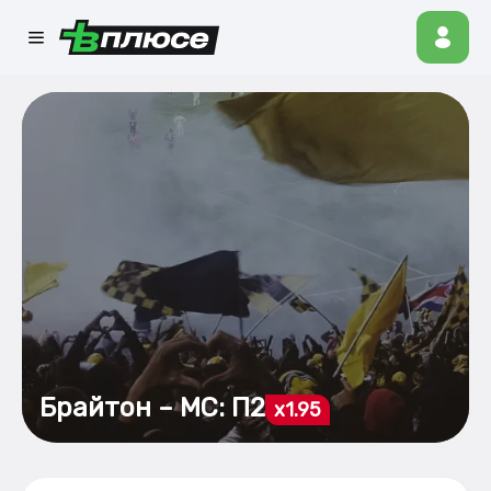
Брайтон – МС: П2
x1.95