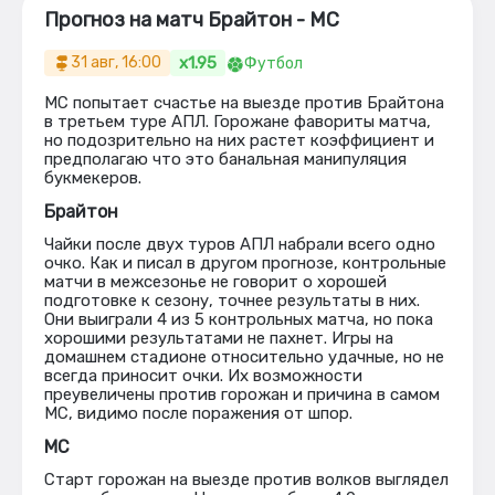
Прогноз на матч Брайтон - МС
x1.95
31 авг, 16:00
Футбол
МС попытает счастье на выезде против Брайтона
в третьем туре АПЛ. Горожане фавориты матча,
но подозрительно на них растет коэффициент и
предполагаю что это банальная манипуляция
букмекеров.
Брайтон
Чайки после двух туров АПЛ набрали всего одно
очко. Как и писал в другом прогнозе, контрольные
матчи в межсезонье не говорит о хорошей
подготовке к сезону, точнее результаты в них.
Они выиграли 4 из 5 контрольных матча, но пока
хорошими результатами не пахнет. Игры на
домашнем стадионе относительно удачные, но не
всегда приносит очки. Их возможности
преувеличены против горожан и причина в самом
МС, видимо после поражения от шпор.
МС
Старт горожан на выезде против волков выглядел