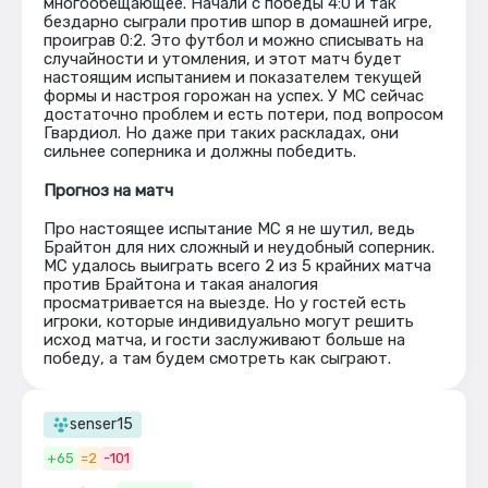
многообещающее. Начали с победы 4:0 и так
бездарно сыграли против шпор в домашней игре,
проиграв 0:2. Это футбол и можно списывать на
случайности и утомления, и этот матч будет
настоящим испытанием и показателем текущей
формы и настроя горожан на успех. У МС сейчас
достаточно проблем и есть потери, под вопросом
Гвардиол. Но даже при таких раскладах, они
сильнее соперника и должны победить.
Прогноз на матч
Про настоящее испытание МС я не шутил, ведь
Брайтон для них сложный и неудобный соперник.
МС удалось выиграть всего 2 из 5 крайних матча
против Брайтона и такая аналогия
просматривается на выезде. Но у гостей есть
игроки, которые индивидуально могут решить
исход матча, и гости заслуживают больше на
победу, а там будем смотреть как сыграют.
senser15
+65
=2
-101