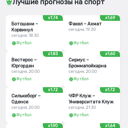
Лучшие прогнозы на спорт
x1.74
x1.69
Ботошани –
Факел – Ахмат
Корвинул
сегодня, 19:30
сегодня, 18:30
Футбол
Футбол
x1.83
x1.60
Вестерос –
Сириус –
Юргорден
Броммапойкарна
сегодня, 20:00
сегодня, 20:00
Футбол
Футбол
x1.72
x1.72
Силькеборг –
ЧФР Клуж –
Оденсе
Университатя Клуж
сегодня, 20:00
сегодня, 21:30
Футбол
Футбол
x1.90
x1.64