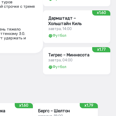
 туров
ой строчке с тремя
x1.60
Дармштадт –
Хольштайн Киль
завтра, 14:00
чень тяжело
ттенхэму 3:0.
Футбол
ут удержать и
x1.77
Тигрес – Миннесота
завтра, 04:00
Футбол
x1.60
x1.79
ека
Бергс – Шелтон