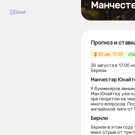
Манчесте
Блог
Прогноз и ставк
x1.
30 авг, 17:00
30 августа в 17:00
Бёрнли.
Манчестер Юнайт
У букмекеров явным 
Ман.Юнайтед уже ко
претендетом на чем
много вопросов. По
английской лиги от 
Бернли
Бернли в этом году
имел отрыв от трет