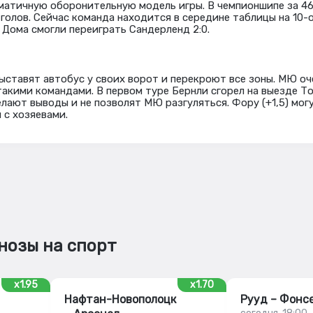
матичную оборонительную модель игры. В чемпионшипе за 46
 голов. Сейчас команда находится в середине таблицы на 10-
 Дома смогли переиграть Сандерленд 2:0.
ыставят автобус у своих ворот и перекроют все зоны. МЮ о
такими командами. В первом туре Бернли сгорел на выезде То
елают выводы и не позволят МЮ разгуляться. Фору (+1,5) мог
 с хозяевами.
нозы на спорт
x1.95
x1.70
Нафтан-Новополоцк
Рууд – Фонс