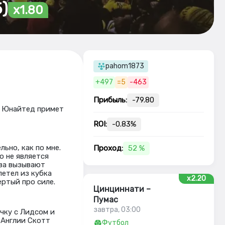
)
x1.80
pahom1873
+497
=5
-463
Прибыль:
-79.80
й Юнайтед примет
ROI:
-0.83%
ьно, как по мне.
Проход:
52 %
о не является
тва вызывают
летел из кубка
x2.20
ертый про силе.
Цинциннати –
Пумас
завтра, 03:00
чку с Лидсом и
 Англии Скотт
Футбол