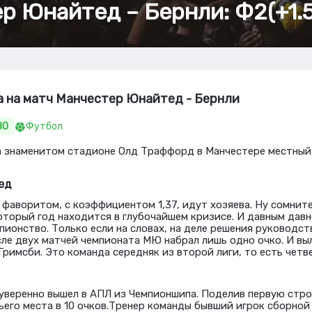
р Юнайтед – Бернли: Ф2(+1.5
а на матч Манчестер Юнайтед - Бернли
80
Футбол
 на знаменитом стадионе Олд Траффорд в Манчестере местны
ед
фаворитом, с коэффициентом 1,37, идут хозяева. Ну сомнител
торый год находится в глубочайшем кризисе. И давным давн
пионство. Только если на словах, на деле решения руководс
сле двух матчей чемпионата МЮ набрал лишь одно очко. И вы
Гримсби. Это команда середняк из второй лиги, то есть четв
 уверенно вышел в АПЛ из Чемпионшипа. Поделив первую стро
ьего места в 10 очков.Тренер команды бывший игрок сборной