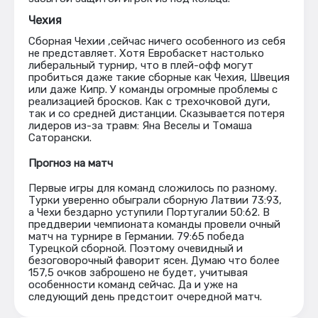
Чехия
Сборная Чехии ,сейчас ничего особенного из себя
не представляет. Хотя Евробаскет настолько
либеральный турнир, что в плей-офф могут
пробиться даже такие сборные как Чехия, Швеция
или даже Кипр. У команды огромные проблемы с
реализацией бросков. Как с трехочковой дуги,
так и со средней дистанции. Сказывается потеря
лидеров из-за травм: Яна Веселы и Томаша
Саторански.
Прогноз на матч
Первые игры для команд сложилось по разному.
Турки уверенно обыграли сборную Латвии 73:93,
а Чехи бездарно уступили Португалии 50:62. В
преддверии чемпионата команды провели очный
матч на турнире в Германии. 79:65 победа
Турецкой сборной. Поэтому очевидный и
безоговорочный фаворит ясен. Думаю что более
157,5 очков заброшено не будет, учитывая
особенности команд сейчас. Да и уже на
следующий день предстоит очередной матч.