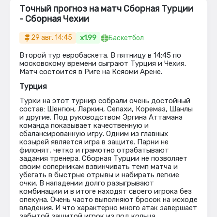
Точный прогноз на матч Сборная Турции
- Сборная Чехии
x1.99
29 авг, 14:45
Баскетбол
Второй тур евробаскета. В пятницу в 14:45 по
московскому времени сыграют Турция и Чехия.
Матч состоится в Риге на Ксяоми Арене.
Турция
Турки на этот турнир собрали очень достойный
состав: Шенгюн, Ларкин, Сепахи, Коремаз, Шанлы
и другие. Под руководством Эргина Аттамана
команда показывает качественную и
сбалансированную игру. Одним из главных
козырей является игра в защите. Парни не
филонят, четко и грамотно отрабатывают
задания тренера. Сборная Турции не позволяет
своим соперникам взвинчивать темп матча и
убегать в быстрые отрывы и набирать легкие
очки. В нападении долго разыгрывают
комбинации и в итоге находят своего игрока без
опекуна. Очень часто выполняют бросок на исходе
владения. И что характерно много атак завершает
забытой защитой игрок из под кольца.