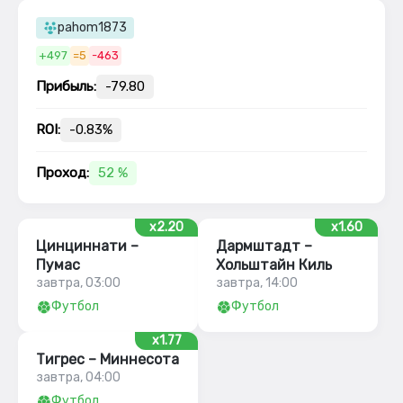
pahom1873
+497
=5
-463
Прибыль:
-79.80
ROI:
-0.83%
Проход:
52 %
x2.20
x1.60
Цинциннати –
Дармштадт –
Пумас
Хольштайн Киль
завтра, 03:00
завтра, 14:00
Футбол
Футбол
x1.77
Тигрес – Миннесота
завтра, 04:00
Футбол