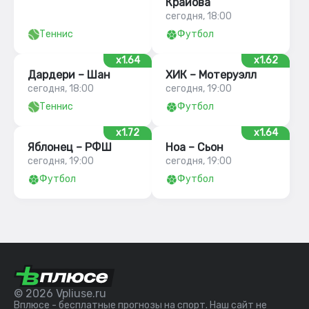
Крайова
сегодня, 18:00
Теннис
Футбол
x1.64
x1.62
Дардери – Шан
ХИК – Мотеруэлл
сегодня, 18:00
сегодня, 19:00
Теннис
Футбол
x1.72
x1.64
Яблонец – РФШ
Ноа – Сьон
сегодня, 19:00
сегодня, 19:00
Футбол
Футбол
© 2026 Vpliuse.ru
Вплюсе - бесплатные прогнозы на спорт. Наш сайт не