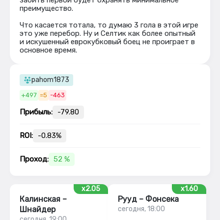
забить первой будет охранять минимальное
преимущество.
Что касается тотала, то думаю 3 гола в этой игре
это уже перебор. Ну и Селтик как более опытный
и искушенный еврокубковый боец не проиграет в
основное время.
pahom1873
+497
=5
-463
Прибыль:
-79.80
ROI:
-0.83%
Проход:
52 %
x2.05
x1.60
Калинская –
Рууд – Фонсека
Шнайдер
сегодня, 18:00
сегодня, 19:00