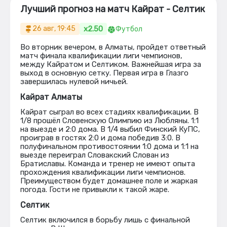
Лучший прогноз на матч Кайрат - Селтик
x2.50
26 авг, 19:45
Футбол
Во вторник вечером, в Алматы, пройдет ответный
матч финала квалификации лиги чемпионов,
между Кайратом и Селтиком. Важнейшая игра за
выход в основную сетку. Первая игра в Глазго
завершилась нулевой ничьей.
Кайрат Алматы
Кайрат сыграл во всех стадиях квалификации. В
1/8 прошёл Словенскую Олимпию из Любляны. 1:1
на выезде и 2:0 дома. В 1/4 выбил Финский КуПС,
проиграв в гостях 2:0 и дома победив 3:0. В
полуфинальном противостоянии 1:0 дома и 1:1 на
выезде переиграл Словакский Слован из
Братиславы. Команда и тренер не имеют опыта
прохождения квалификации лиги чемпионов.
Преимуществом будет домашнее поле и жаркая
погода. Гости не привыкли к такой жаре.
Селтик
Селтик включился в борьбу лишь с финальной