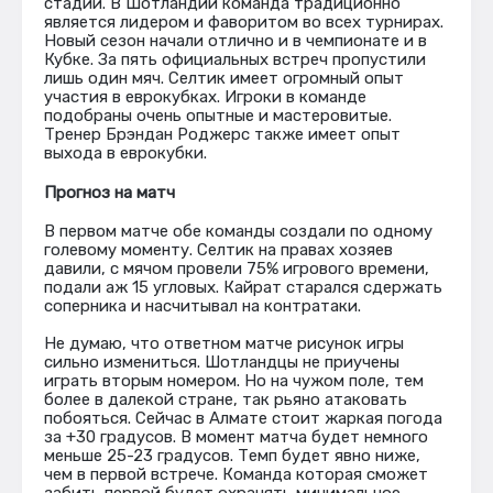
стадии. В Шотландии команда традиционно
является лидером и фаворитом во всех турнирах.
Новый сезон начали отлично и в чемпионате и в
Кубке. За пять официальных встреч пропустили
лишь один мяч. Селтик имеет огромный опыт
участия в еврокубках. Игроки в команде
подобраны очень опытные и мастеровитые.
Тренер Брэндан Роджерс также имеет опыт
выхода в еврокубки.
Прогноз на матч
В первом матче обе команды создали по одному
голевому моменту. Селтик на правах хозяев
давили, с мячом провели 75% игрового времени,
подали аж 15 угловых. Кайрат старался сдержать
соперника и насчитывал на контратаки.
Не думаю, что ответном матче рисунок игры
сильно измениться. Шотландцы не приучены
играть вторым номером. Но на чужом поле, тем
более в далекой стране, так рьяно атаковать
побояться. Сейчас в Алмате стоит жаркая погода
за +30 градусов. В момент матча будет немного
меньше 25-23 градусов. Темп будет явно ниже,
чем в первой встрече. Команда которая сможет