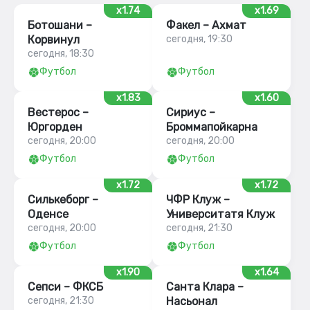
x1.74
x1.69
Ботошани –
Факел – Ахмат
Корвинул
сегодня, 19:30
сегодня, 18:30
Футбол
Футбол
x1.83
x1.60
Вестерос –
Сириус –
Юргорден
Броммапойкарна
сегодня, 20:00
сегодня, 20:00
Футбол
Футбол
x1.72
x1.72
Силькеборг –
ЧФР Клуж –
Оденсе
Университатя Клуж
сегодня, 20:00
сегодня, 21:30
Футбол
Футбол
x1.90
x1.64
Сепси – ФКСБ
Санта Клара –
сегодня, 21:30
Насьонал