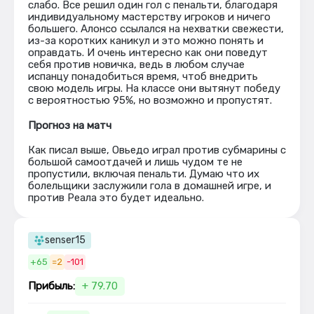
слабо. Все решил один гол с пенальти, благодаря
индивидуальному мастерству игроков и ничего
большего. Алонсо ссылался на нехватки свежести,
из-за коротких каникул и это можно понять и
оправдать. И очень интересно как они поведут
себя против новичка, ведь в любом случае
испанцу понадобиться время, чтоб внедрить
свою модель игры. На классе они вытянут победу
с вероятностью 95%, но возможно и пропустят.
Прогноз на матч
Как писал выше, Овьедо играл против субмарины с
большой самоотдачей и лишь чудом те не
пропустили, включая пенальти. Думаю что их
болельщики заслужили гола в домашней игре, и
против Реала это будет идеально.
senser15
+65
=2
-101
Прибыль:
+ 79.70