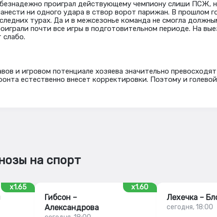
 безнадежно проиграл действующему чемпиону слиши ПСЖ, на
нанести ни одного удара в створ ворот парижан. В прошлом г
оследних турах. Да и в межсезонье команда не смогла должн
роиграли почти все игры в подготовительном периоде. На вы
 слабо.
вов и игровом потенциале хозяева значительно превосходят 
ронта естественно внесет корректировки. Поэтому и голевой
нозы на спорт
x1.65
x1.60
ш
Гибсон –
Лехечка – Бл
Александрова
сегодня, 18:00