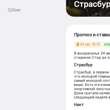
Страсбур 
Блог
Прогноз и ставк
x1.
24 авг, 18:15
В воскресенье 24 ав
стадионе Стад де л
Страсбур
Страсбур, в первом
что молодой главны
самый молодой сост
выше. Хоть и в ком
спортивной злостью
Дома скатали нулев
следующей неделе в
Нант