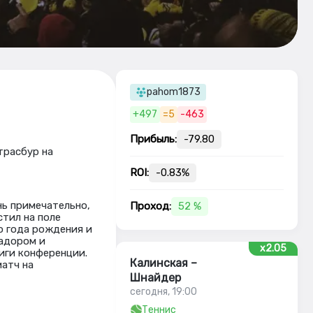
pahom1873
+497
=5
-463
Прибыль:
-79.80
трасбур на
ROI:
-0.83%
нь примечательно,
Проход:
52 %
стил на поле
о года рождения и
задором и
x2.05
иги конференции.
Калинская –
атч на
Шнайдер
сегодня, 19:00
Теннис