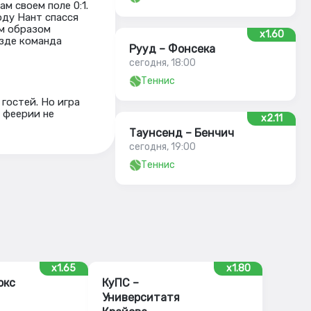
м своем поле 0:1.
оду Нант спасся
ым образом
x1.60
езде команда
Рууд – Фонсека
сегодня, 18:00
Теннис
гостей. Но игра
 феерии не
x2.11
Таунсенд – Бенчич
сегодня, 19:00
Теннис
x1.65
x1.80
окс
КуПС –
Университатя