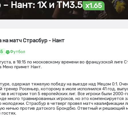
– Нант: 1Х и ТМ3.5
x1.65
а на матч Страсбур - Нант
65
Футбол
густа, в 18:15 по московскому времени во французской лиге С
а Мено примет Нант.
 туре, одержал тяжелую победу на выезде над Мецом 0:1. Оче
й тренер Росеньер, которому в июле исполнился 41 год, выпу
ав в истории топ 5 европейских лиг. Все игроки были 2000-г
анде много травмированных игроков, но это компенсируется 
 молодежи. Страсбур в четверг провел матч квалификации л
ую ничью против датского Брондбю. Ответный и решающий м
 гостях.