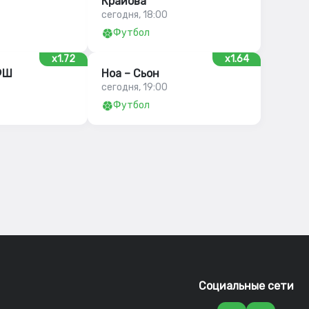
Крайова
сегодня, 18:00
Футбол
x1.72
x1.64
ФШ
Ноа – Сьон
сегодня, 19:00
Футбол
Социальные сети