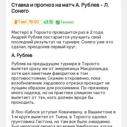
Ставка и прогноз на матч А. Рублев - Л.
Сонего
x3.15
1 авг, 18:00
Теннис
Мастерс в Торонто проводится раз в 2 года.
Андрей Рублев постарается улучшить свой
последний результат на турнире. Сонего уже это
сделал, преодолев первый круг.
А. Рублев
Рублев на предыдущем турнире в Торонто
вылетел сразу же от американца Макдональда,
хотя шел заметным фаворитом в том
противостоянии. Скажем откровенно, пока
возобновление хардового отрезка проходит не
лучшим образом для россиянина. По-прежнему
много надежд, но на практике слишком часто
вылетает от тех, кого должен вроде бы
проходить.
В Лос-Кабосе уступил Ковачевичу, в Вашингтоне в
1-м круге вылетел от Тьена, в Торонто одолел
грунтовика Гастона, но там все было ожидаемо.
Был неплохой период во время Уимблдона, когда