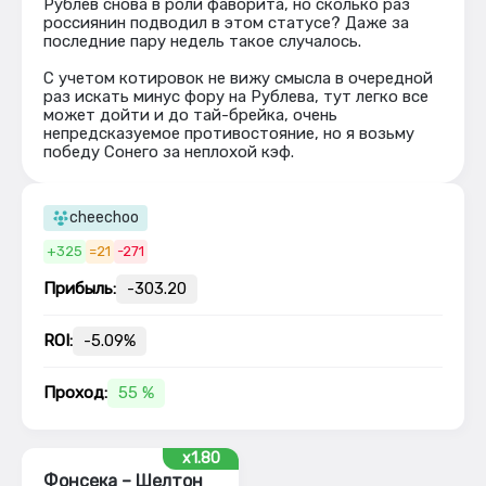
Рублев снова в роли фаворита, но сколько раз
россиянин подводил в этом статусе? Даже за
последние пару недель такое случалось.
С учетом котировок не вижу смысла в очередной
раз искать минус фору на Рублева, тут легко все
может дойти и до тай-брейка, очень
непредсказуемое противостояние, но я возьму
победу Сонего за неплохой кэф.
cheechoo
+325
=21
-271
Прибыль:
-303.20
ROI:
-5.09%
Проход:
55 %
x1.80
Фонсека – Шелтон