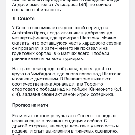
Андрей вылетел от Алькараса (3:1), но сейчас
снова нестабильность.
Л. Сонего
У Сонего вспоминается успешный период на
Australian Open, когда итальянец добрался до
четвертьфинала, где проиграл Шелтону. Можно
сказать, что оставшуюся часть хардового сезона
он провалил, а затем ничего не показал и на
грунтовых кортах, в 6 матчах всего 1 победа,
ранние вылеты на всех турнирах.
На траве уже вроде собрался, дошел до 4-го
круга на Уимблдоне, где снова попал под Шелтона
и сошел с дистанции. В Вашингтоне вылет от
соотечественника Арнальди, а в Торонто
стартовал с победы над китайцем Юнчаокете (6:1,
6:4), задавил своей активной игрой соперника.
Прогноз на матч
Если мы откроем результаты Сонего, то ведь и
итальянец не в лучших кондициях сейчас. С
другой стороны, на харде все-таки у него есть и
подача, и опыт выживания в тяжелых сценариях.