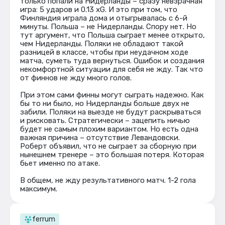
только попали на Нидерланды – сразу невзрачная
игра: 5 ударов и 0.13 xG. И это при том, что
Финляндия играла дома и отыгрывалась с 6-й
минуты. Польша – не Нидерланды. Спору нет. Но
тут аргумент, что Польша сыграет менее открыто,
чем Нидерланды. Поляки не обладают такой
разницей в классе, чтобы при неудачном ходе
матча, суметь туда вернуться. Ошибок и создания
некомфортной ситуации для себя не жду. Так что
от финнов не жду много голов.
При этом сами финны могут сыграть надежно. Как
бы то ни было, но Нидерланды больше двух не
забили. Поляки на выезде не будут раскрываться
и рисковать. Стратегически – зацепить ничью
будет не самым плохим вариантом. Но есть одна
важная причина – отсутствие Левандовски.
Роберт объявил, что не сыграет за сборную при
нынешнем тренере – это большая потеря. Которая
бьет именно по атаке.
В общем, не жду результативного матч. 1-2 гола
максимум.
ferrum