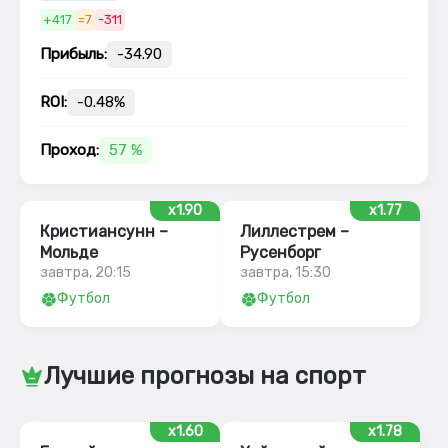
+417
=7
-311
Прибыль:
-34.90
ROI:
-0.48%
Проход:
57 %
x1.90
x1.77
Кристиансунн –
Лиллестрем –
Мольде
Русенборг
завтра, 20:15
завтра, 15:30
Футбол
Футбол
Лучшие прогнозы на спорт
x1.60
x1.78