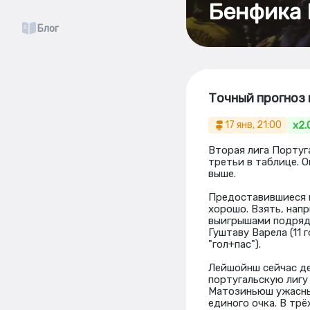
Бенфика 
Блог
Точный прогноз 
x2.
17 янв, 21:00
Вторая лига Португ
третьи в таблице. 
выше.
Предоставившиеся ш
хорошо. Взять, нап
выигрышами подряд
Гуштаву Варела (11 
"гол+пас").
Лейшойнш сейчас де
португальскую лигу 
Матозиньюш ужасны 
единого очка. В трё