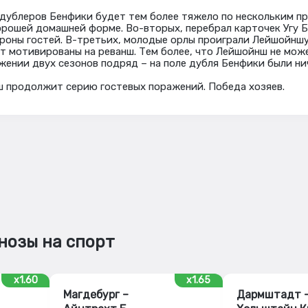
ублеров Бенфики будет тем более тяжело по нескольким пр
хорошей домашней форме. Во-вторых, перебрал карточек Угу Б
роны гостей. В-третьих, молодые орлы проиграли Лейшойншу 
ут мотивированы на реванш. Тем более, что Лейшойнш не мож
жении двух сезонов подряд – на поле дубля Бенфики были ни
 продолжит серию гостевых поражений. Победа хозяев.
нозы на спорт
x1.60
x1.65
Магдебург –
Дармштадт 