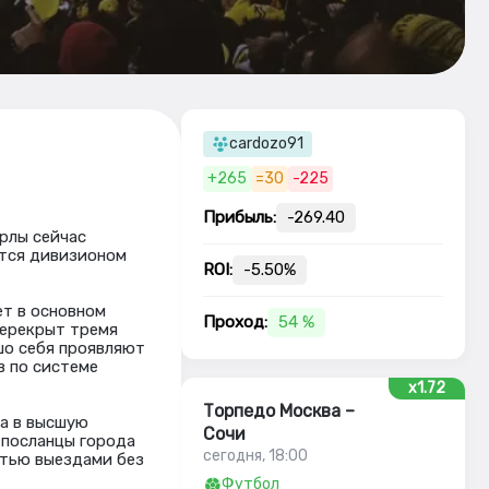
cardozo91
+265
=30
-225
Прибыль:
-269.40
рлы сейчас
утся дивизионом
ROI:
-5.50%
т в основном
Проход:
54 %
перекрыт тремя
шо себя проявляют
в по системе
x1.72
Торпедо Москва –
да в высшую
Сочи
– посланцы города
сегодня, 18:00
ятью выездами без
Футбол