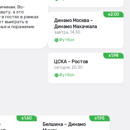
ичинам. Во-
ашту, а это
x2.00
в гостях в рамках
Динамо Москва –
ет выиграть в
Динамо Махачкала
чья и поражение.
завтра, 14:30
Футбол
x1.98
ЦСКА – Ростов
сегодня, 20:30
Футбол
x1.60
x1.95
–
Белшина – Динамо