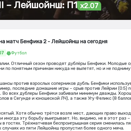
II – Лейшойнш: П1
x2.07
на матч Бенфика 2 - Лейшойнш на сегодня
07
Футбол
алии. Отличный сезон проводят дублёры Бенфики. Молодые о
Они по понятным причинам никуда не вылетят, но и не подним
ансы против взрослых соперников дубль Бенфики используе
ример, последние домашние игры – срыв против Лейрии (0:5) 
. Во всех дублеры Бенфики забивали минимум дважды. Хоро
голов в Сегунде и юношеской ЛЧ), а также Угу Феликс (8 балло
сятый. Хотя обычно трётся возле мест, дающих право выхо
и иногда эту борьбу выигрывает. Но, видимо, не в этот раз 
в гостях. Трёхматчевая беспроигрышная серия сменилась п
х случаях из пяти Лейшойнш пропустил более одного мяча.