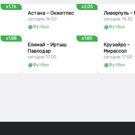
x1.76
x2.05
Астана – Окжетпес
Ливерпуль –
сегодня, 16:00
сегодня, 16:30
Футбол
Футбол
x1.88
x1.80
Елимай – Иртыш
Крузейро –
Павлодар
Мирассол
сегодня, 17:00
сегодня, 17:00
Футбол
Футбол