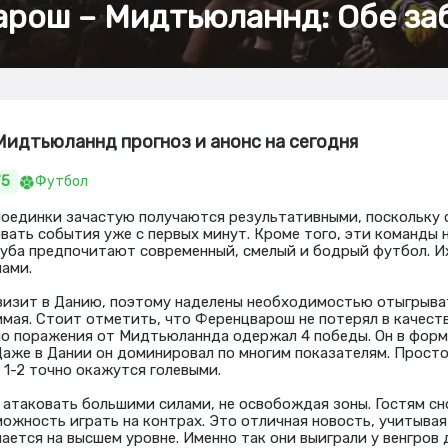
рош – Мидтьюланнд: Обе за
идтьюланнд прогноз и анонс на сегодня
75
Футбол
поединки зачастую получаются результативными, поскольку 
ать события уже с первых минут. Кроме того, эти команды н
луба предпочитают современный, смелый и бодрый футбол. 
лами.
визит в Данию, поэтому наделены необходимостью отыгрыват
имая. Стоит отметить, что Ференцварош не потерял в качест
о поражения от Мидтьюланнда одержал 4 победы. Он в форм
Даже в Дании он доминировал по многим показателям. Просто
 1-2 точно окажутся голевыми.
атаковать большими силами, не освобождая зоны. Гостям сн
ожность играть на контрах. Это отличная новость, учитывая 
чается на высшем уровне. Именно так они выиграли у венгров