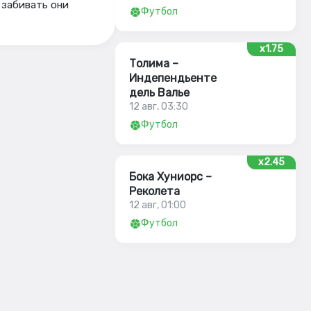
 забивать они
Футбол
x1.75
Толима –
Индепендьенте
дель Валье
12 авг, 03:30
Футбол
x2.45
Бока Хуниорс –
Реколета
12 авг, 01:00
Футбол