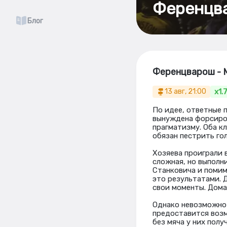
Ференцва
Блог
Ференцварош - М
x1.
13 авг, 21:00
По идее, ответные 
вынуждена форсиров
прагматизму. Оба к
обязан пестрить го
Хозяева проиграли 
сложная, но выполн
Станковича и помим
это результатами. 
свои моменты. Дома
Однако невозможно 
предоставится возм
без мяча у них полу