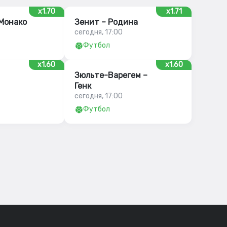
x1.70
x1.71
 Монако
Зенит – Родина
сегодня, 17:00
Футбол
x1.60
x1.60
Зюльте-Варегем –
Генк
сегодня, 17:00
Футбол