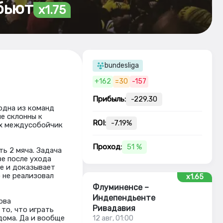
бьют
x1.75
bundesliga
+162
=30
-157
Прибыль:
-229.30
одна из команд
е склонны к
ROI:
-7.19%
Их междусобойчик
Проход:
51 %
ь 2 мяча. Задача
ве после ухода
е и доказывает
 не реализовал
x1.65
Флуминенсе –
Индепендьенте
ова
Ривадавия
то, что играть
 дома. Да и вообще
12 авг, 01:00