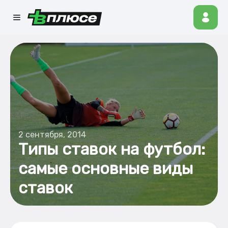
2 сентября, 2014
Типы ставок на футбол:
самые основные виды
ставок