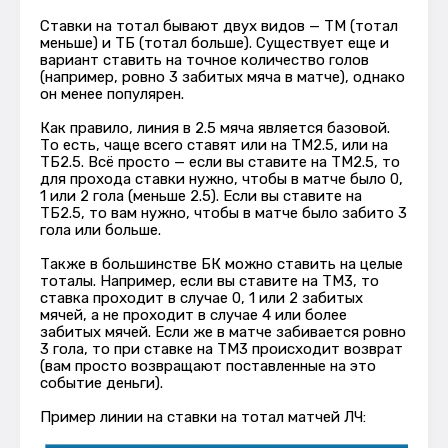
Ставки на тотал бывают двух видов — ТМ (тотал
меньше) и ТБ (тотал больше). Существует еще и
вариант ставить на точное количество голов
(например, ровно 3 забитых мяча в матче), однако
он менее популярен.
Как правило, линия в 2.5 мяча является базовой.
То есть, чаще всего ставят или на ТМ2.5, или на
ТБ2.5. Всё просто — если вы ставите на ТМ2.5, то
для прохода ставки нужно, чтобы в матче было 0,
1 или 2 гола (меньше 2.5). Если вы ставите на
ТБ2.5, то вам нужно, чтобы в матче было забито 3
гола или больше.
Также в большинстве БК можно ставить на целые
тоталы. Например, если вы ставите на ТМ3, то
ставка проходит в случае 0, 1 или 2 забитых
мячей, а не проходит в случае 4 или более
забитых мячей. Если же в матче забивается ровно
3 гола, то при ставке на ТМ3 происходит возврат
(вам просто возвращают поставленные на это
событие деньги).
Пример линии на ставки на тотал матчей ЛЧ: