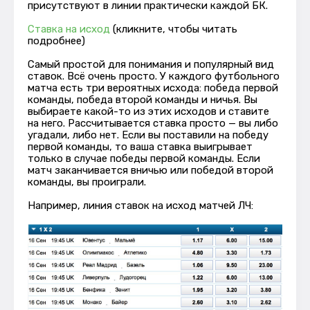
присутствуют в линии практически каждой БК.
Ставка на исход
(кликните, чтобы читать
подробнее)
Самый простой для понимания и популярный вид
ставок. Всё очень просто. У каждого футбольного
матча есть три вероятных исхода: победа первой
команды, победа второй команды и ничья. Вы
выбираете какой-то из этих исходов и ставите
на него. Рассчитывается ставка просто — вы либо
угадали, либо нет. Если вы поставили на победу
первой команды, то ваша ставка выигрывает
только в случае победы первой команды. Если
матч заканчивается вничью или победой второй
команды, вы проиграли.
Например, линия ставок на исход матчей ЛЧ: