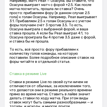
Например, матч Реал — Осасуна. Вы ставите, что
Осасуна выиграет матч с форой +2.5. Как после
матча посчитать, прошла ли ставка? Очень
просто: прибавляем фору (в данном случае 2.5
гола) к голам Осасуны. Например, Реал выигрывает
3:1. Прибавляем 2.5 к голам Осасуны и с учетом
форы получаем счёт 3 против 3.5. То есть,
Осасуна выиграла с выбранной форой, и ваша
ставка прошла. А если бы Реал выиграл 4:1, то
Осасуна проиграла бы 4 против 3.5 даже с форой,
и ставка бы не прошла.
То есть, всё просто: фору прибавляем к
количеству голов команды, на которую
поставили. Более подробное описание ставок на
форы читайте в отдельной статье.
Ставка в режиме Live
Ставки в режиме Live по своей сути ничем не
отличаются от обычных, за исключением того,
что делаются они в режиме реального времени
прямо во время матча. Ставить в лайве значит
делать ставки по ходу матча. При этом виды
ставок могут быть самыми разнообразными — и
тоталы, и исходы, и многое другое.