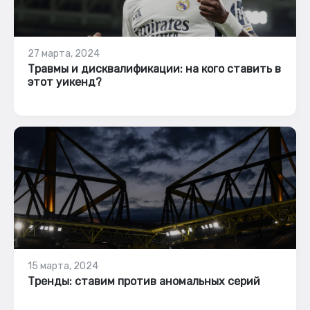
27 марта, 2024
Травмы и дисквалификации: на кого ставить в
этот уикенд?
15 марта, 2024
Тренды: ставим против аномальных серий