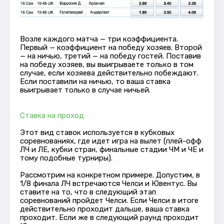
Возле каждого матча — три коэффициента.
Первый — коэффициент на победу хозяев. Второй
— на ничью, третий — на победу гостей. Поставив
на победу хозяев, вы выигрываете только в том
случае, если хозяева действительно побеждают.
Если поставили на ничью, то ваша ставка
выигрывает только в случае ничьей.
Ставка на проход
Этот вид ставок используется в кубковых
соревнованиях, где идет игра на вылет (плей-офф
ЛЧ и ЛЕ, кубки стран, финальные стадии ЧМ и ЧЕ и
тому подобные турниры).
Рассмотрим на конкретном примере. Допустим, в
1/8 финала ЛЧ встречаются Челси и Ювентус. Вы
ставите на то, что в следующий этап
соревнований пройдет Челси. Если Челси в итоге
действительно проходит дальше, ваша ставка
проходит. Если же в следующий раунд проходит