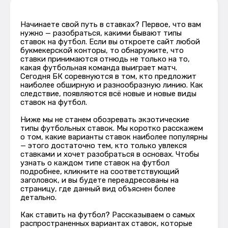
Начинаете свой путь в ставках? Первое, что вам
нужно — разобраться, какими бывают типы
ставок на футбол. Если вы откроете сайт любой
букмекерской конторы, то обнаружите, что
ставки принимаются отнюдь не только на то,
какая футбольная команда выиграет матч.
Сегодня БК соревнуются в том, кто предложит
наиболее обширную и разнообразную линию. Как
следствие, появляются всё новые и новые виды
ставок на футбол.
Ниже мы не станем обозревать экзотические
типы футбольных ставок. Мы коротко расскажем
о том, какие варианты ставок наиболее популярны
— этого достаточно тем, кто только увлекся
ставками и хочет разобраться в основах. Чтобы
узнать о каждом типе ставок на футбол
подробнее, кликните на соответствующий
заголовок, и вы будете переадресованы на
страницу, где данный вид объяснен более
детально.
Как ставить на футбол? Рассказываем о самых
распространенных вариантах ставок, которые