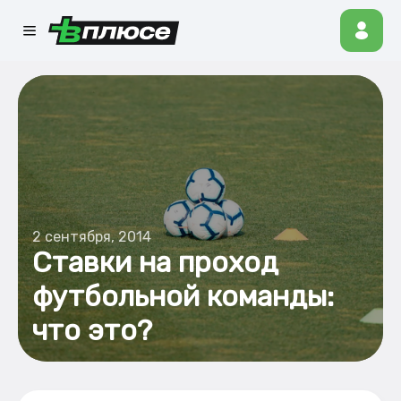
2 сентября, 2014
Ставки на проход
футбольной команды:
что это?