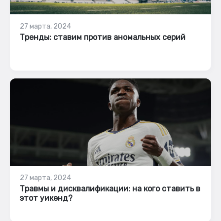
27 марта, 2024
Тренды: ставим против аномальных серий
27 марта, 2024
Травмы и дисквалификации: на кого ставить в
этот уикенд?