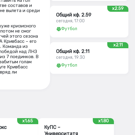
тавить на гол
стве составов и
x2.59
оне вылета и среди
Общий кф. 2.59
сегодня, 17:00
 хуже кризисного
Футбол
 потом не смог
тчей этого сезона
А Кривбасс – его
x2.11
. Команда из
Общий кф. 2.11
 победой над ЛНЗ
из 7 поединков. В
сегодня, 19:30
 забитым голам
Футбол
руге Кривбасс
 вряд ли
x1.65
x1.80
окс
КуПС –
Университатя