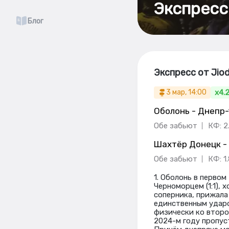
Экспресс
Блог
Экспресс от Jiod
x4.
3 мар, 14:00
Оболонь - Днепр-
Обе забьют
КФ: 2
Шахтёр Донецк -
Обе забьют
КФ: 1
1. Оболонь в первом
Черноморцем (1:1), 
соперника, прижала 
единственным ударо
физически ко второй
2024-м году пропуст