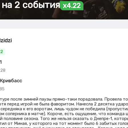
 на 2 события
x4.22
zidzi
22
1
.28
 Кривбасс
.85
 туре после зимней паузы прямо-таки порадовала. Провела т
хотя перед игрой не была фаворитом. Нанесла 2 десятка удар
середняка к его воротам, лишь чудом не победила (пропустил
м соперника в матче). Короче, есть ощущение, что команда 
 половине сезона. Того же нельзя сказать о Днепре-1, котор
ил от Миная, у которого на тот момент было 6 забитых голов в