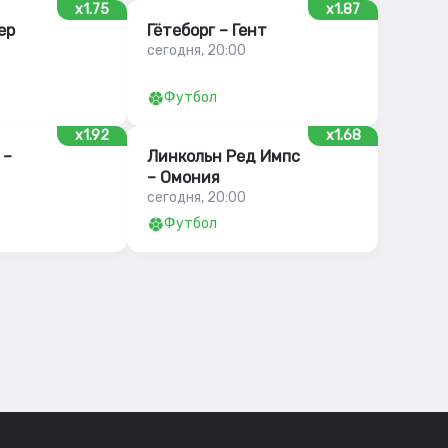
x1.75
x1.87
ер
Гётеборг – Гент
сегодня, 20:00
Футбол
x1.92
x1.68
 –
Линкольн Ред Импс
– Омония
сегодня, 20:00
Футбол