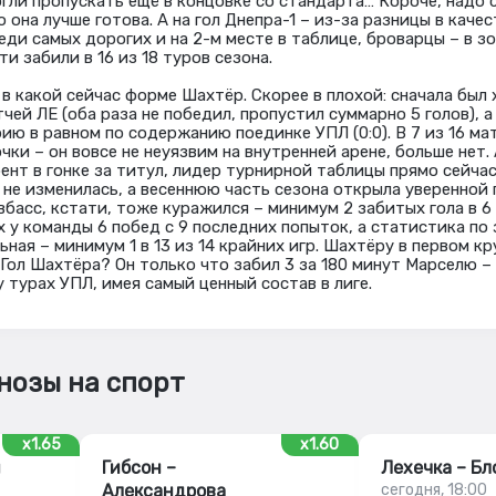
гли пропускать ещё в концовке со стандарта… Короче, надо с
 она лучше готова. А на гол Днепра-1 – из-за разницы в каче
еди самых дорогих и на 2-м месте в таблице, броварцы – в з
ти забили в 16 из 18 туров сезона.
, в какой сейчас форме Шахтёр. Скорее в плохой: сначала был
тчей ЛЕ (оба раза не победил, пропустил суммарно 5 голов), а
ию в равном по содержанию поединке УПЛ (0:0). В 7 из 16 ма
ки – он вовсе не неуязвим на внутренней арене, больше нет. 
ент в гонке за титул, лидер турнирной таблицы прямо сейчас
 не изменилась, а весеннюю часть сезона открыла уверенной
ивбасс, кстати, тоже куражился – минимум 2 забитых гола в 6 
 у команды 6 побед с 9 последних попыток, а статистика по
ная – минимум 1 в 13 из 14 крайних игр. Шахтёру в первом к
 Гол Шахтёра? Он только что забил 3 за 180 минут Марселю –
 турах УПЛ, имея самый ценный состав в лиге.
нозы на спорт
x1.65
x1.60
ш
Гибсон –
Лехечка – Бл
Александрова
сегодня, 18:00