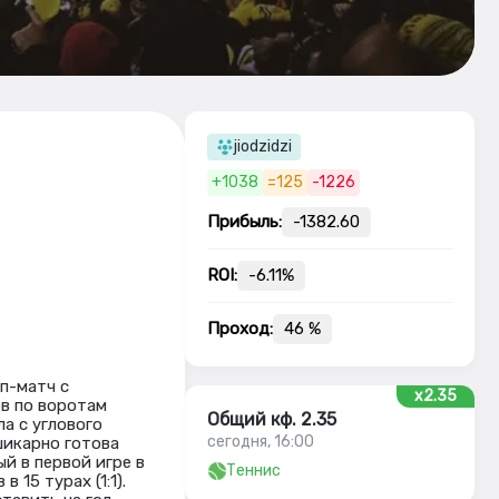
jiodzidzi
+1038
=125
-1226
Прибыль:
-1382.60
ROI:
-6.11%
Проход:
46 %
оп-матч с
x2.35
ов по воротам
Общий кф. 2.35
а с углового
сегодня, 16:00
шикарно готова
ый в первой игре в
Теннис
 15 турах (1:1).