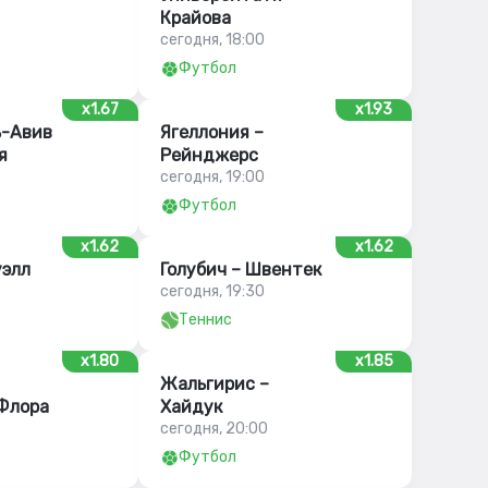
Крайова
сегодня, 18:00
Футбол
x1.67
x1.93
ь-Авив
Ягеллония –
я
Рейнджерс
сегодня, 19:00
Футбол
x1.62
x1.62
уэлл
Голубич – Швентек
сегодня, 19:30
Теннис
x1.80
x1.85
Жальгирис –
 Флора
Хайдук
сегодня, 20:00
Футбол