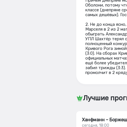
Причём днепряне мо
Оболони, потому что
классе (днепряне ср
самых дешёвых). Гос
2. Не до конца ясно
Марселя в 2 из 2 ма
обыграть Александр
УПЛ Шахтёр терял оч
полноценный конкур
Кривого Рога зимой
(3:0). На сборах Кр
официальных матчах
ещё более убедитель
забил трижды (3:3).
промолчит в 2 кряду
Лучшие прог
Ханфманн – Борже
сегодня, 18:00