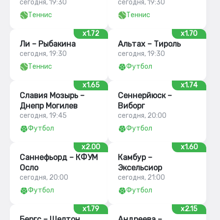
сегодня, 19:30
сегодня, 19:30
Теннис
Теннис
x1.72
x1.70
Ли – Рыбакина
Альтах – Тироль
сегодня, 19:30
сегодня, 19:30
Теннис
Футбол
x1.65
x1.74
Славия Мозырь –
Сеннерйюск –
Днепр Могилев
Виборг
сегодня, 19:45
сегодня, 20:00
Футбол
Футбол
x2.00
x1.60
Саннефьорд – КФУМ
Камбур –
Осло
Эксельсиор
сегодня, 20:00
сегодня, 21:00
Футбол
Футбол
x1.79
x2.15
Бергс – Шелтон
Андреева –