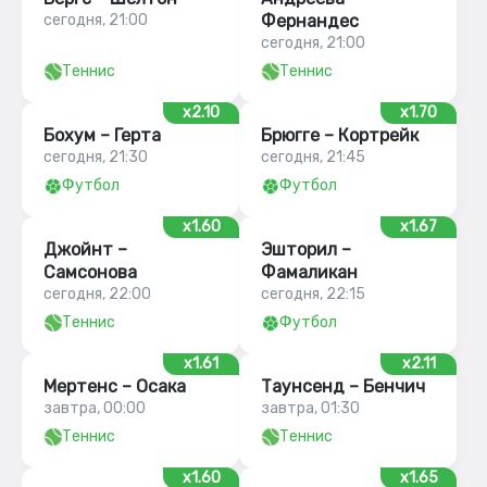
сегодня, 21:00
Фернандес
сегодня, 21:00
Теннис
Теннис
x2.10
x1.70
Бохум – Герта
Брюгге – Кортрейк
сегодня, 21:30
сегодня, 21:45
Футбол
Футбол
x1.60
x1.67
Джойнт –
Эшторил –
Самсонова
Фамаликан
сегодня, 22:00
сегодня, 22:15
Теннис
Футбол
x1.61
x2.11
Мертенс – Осака
Таунсенд – Бенчич
завтра, 00:00
завтра, 01:30
Теннис
Теннис
x1.60
x1.65