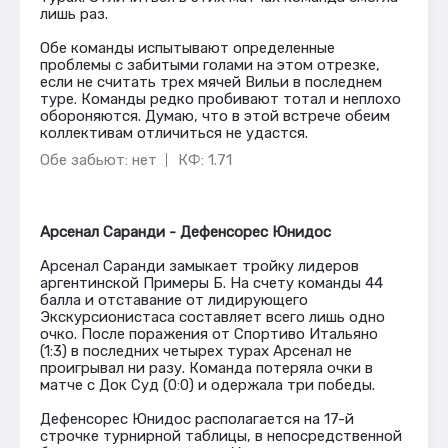
лишь раз.
Обе команды испытывают определенные
проблемы с забитыми голами на этом отрезке,
если не считать трех мячей Вильи в последнем
туре. Команды редко пробивают тотал и неплохо
обороняются. Думаю, что в этой встрече обеим
коллективам отличиться не удастся.
Обе забьют: нет
КФ: 1.71
Арсенал Саранди - Дефенсорес Юнидос
Арсенал Саранди замыкает тройку лидеров
аргентинской Примеры Б. На счету команды 44
балла и отставание от лидирующего
Экскурсионистаса составляет всего лишь одно
очко. После поражения от Спортиво Итальяно
(1:3) в последних четырех турах Арсенал не
проигрывал ни разу. Команда потеряла очки в
матче с Док Суд (0:0) и одержала три победы.
Дефенсорес Юнидос располагается на 17-й
строчке турнирной таблицы, в непосредственной