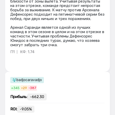
близости от зоны вылета. Учитывая результаты
на этом отрезке, команде предстоит непростая
борьба за выживание. К матчу против Арсенала
Дефенсорес подходит на пятиматчевой серии без
побед, при двух ничьих и трех поражениях.
Аренал Саранди является одной из лучших
команд в этом сезоне в целом и на этом отрезке в
частности. Учитывая проблемы Дефенсорес
Юнидос в последних турах, думаю, что хозяева
смогут забрать три очка.
П1
КФ: 1.74
badjocaravadjo
+345
=29
-387
Прибыль:
-662.30
ROI:
-9.05%