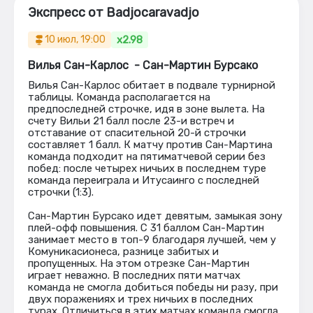
Экспресс от Badjocaravadjo
x2.98
10 июл, 19:00
Вилья Сан-Карлос  - Сан-Мартин Бурсако
Вилья Сан-Карлос обитает в подвале турнирной
таблицы. Команда располагается на
предпоследней строчке, идя в зоне вылета. На
счету Вильи 21 балл после 23-и встреч и
отставание от спасительной 20-й строчки
составляет 1 балл. К матчу против Сан-Мартина
команда подходит на пятиматчевой серии без
побед: после четырех ничьих в последнем туре
команда переиграла и Итусаинго с последней
строчки (1:3).
Сан-Мартин Бурсако идет девятым, замыкая зону
плей-офф повышения. С 31 баллом Сан-Мартин
занимает место в топ-9 благодаря лучшей, чем у
Комуникасионеса, разнице забитых и
пропущенных. На этом отрезке Сан-Мартин
играет неважно. В последних пяти матчах
команда не смогла добиться победы ни разу, при
двух поражениях и трех ничьих в последних
турах. Отличиться в этих матчах команда смогла