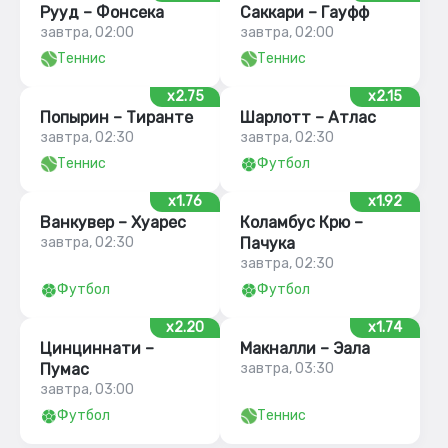
Рууд – Фонсека
Саккари – Гауфф
завтра, 02:00
завтра, 02:00
Теннис
Теннис
x2.75
x2.15
Попырин – Тиранте
Шарлотт – Атлас
завтра, 02:30
завтра, 02:30
Теннис
Футбол
x1.76
x1.92
Ванкувер – Хуарес
Коламбус Крю –
завтра, 02:30
Пачука
завтра, 02:30
Футбол
Футбол
x2.20
x1.74
Цинциннати –
Макналли – Эала
Пумас
завтра, 03:30
завтра, 03:00
Футбол
Теннис