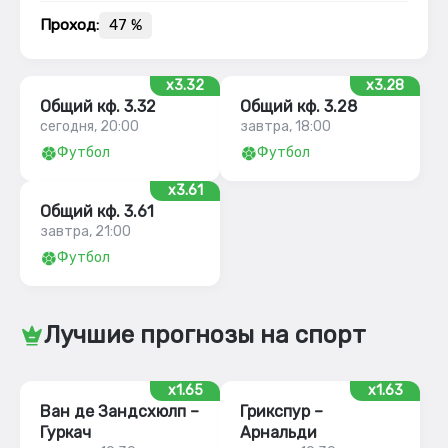
Проход:
47 %
x3.32
x3.28
Общий кф. 3.32
Общий кф. 3.28
сегодня, 20:00
завтра, 18:00
Футбол
Футбол
x3.61
Общий кф. 3.61
завтра, 21:00
Футбол
Лучшие прогнозы на спорт
x1.65
x1.63
Ван де Зандсхюлп –
Грикспур –
Гуркач
Арнальди