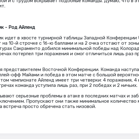
ой и с трудом вскрывает подобные команды. Думаю, что в э
ит.
к - Род Айленд
к идет в хвосте турнирной таблицы Западной Конференции 
на 10-й строчке с 16-ю баллами и на 2 очка отстают от зоны
турах Сакраменто добился минимальной победы над Колорадо С
речах потерпел три поражения и смог отличиться лишь раз п
я представителем Восточной Конференции. Команда наступа
плей-офф Майами и победа в этом матче с большой вероятн
этом чемпионате Айленд имеет три четверки: 4 поражения, 4 
тречах команда уступила лишь раз, при 2 победах и 2 ничьих.
тывают серьезные проблемы в атаке в последних матчах и за
сключением. Пропускают они также минимальное количество 
а встреча просто обречена стать низовой.