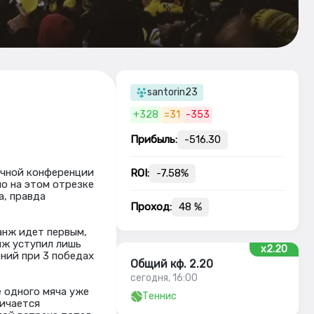
santorin23
+328
=31
-353
Прибыль:
-516.30
очной конференции
ROI:
-7.58%
но на этом отрезке
а, правда
Проход:
48 %
анж идет первым,
нж уступил лишь
x2.20
ний при 3 победах
Общий кф. 2.20
сегодня, 16:00
 одного мяча уже
Теннис
личается