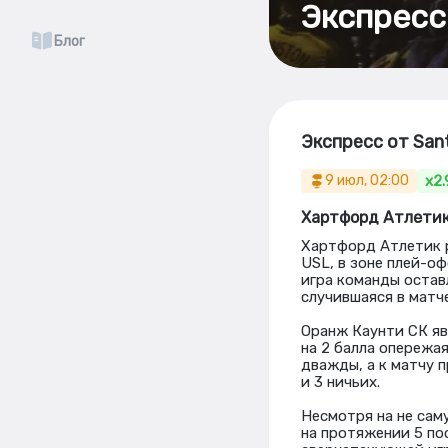
Экспресс
Блог
Экспресс от San
x2.
9 июл, 02:00
Хартфорд Атлетик
Хартфорд Атлетик 
USL, в зоне плей-оф
игра команды оставл
случившаяся в матче
Оранж Каунти СК яв
на 2 балла опережа
дважды, а к матчу 
и 3 ничьих.
Несмотря на не сам
на протяжении 5 по