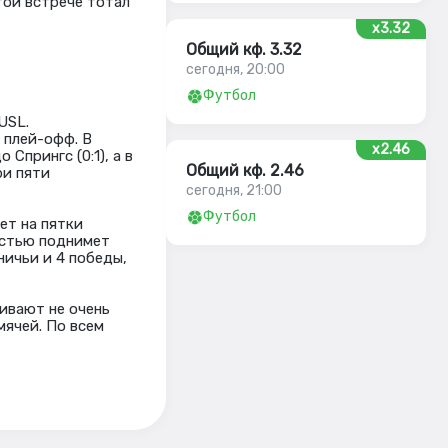
той встрече тотал
x3.32
Общий кф. 3.32
сегодня, 20:00
Футбол
USL.
 плей-офф. В
x2.46
прингс (0:1), а в
Общий кф. 2.46
ри пяти
сегодня, 21:00
Футбол
ет на пятки
остью поднимет
ничьи и 4 победы,
бивают не очень
мячей. По всем