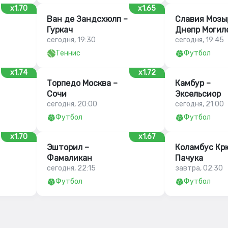
x1.70
x1.65
Ван де Зандсхюлп –
Славия Мозы
Гуркач
Днепр Могил
сегодня, 19:30
сегодня, 19:45
Теннис
Футбол
x1.74
x1.72
Торпедо Москва –
Камбур –
Сочи
Эксельсиор
сегодня, 20:00
сегодня, 21:00
Футбол
Футбол
x1.70
x1.67
Эшторил –
Коламбус Кр
Фамаликан
Пачука
сегодня, 22:15
завтра, 02:30
Футбол
Футбол