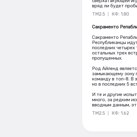
сверхатакующей игр
вряд ли будет проб
ТМ2.5
КФ: 1.80
Сакраменто Репабли
Сакраменто Репабли
Республиканцы идут 
последних четырех 
остальных трех вст
пропущенных.
Род Айленд являетс
замыкающему зону 
команду в топ-8. В 
но в последних 5 вс
И те и другие испы
много, за редким и
вводным данным, эт
ТМ2.5
КФ: 1.62