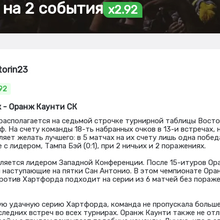
 на 2 события
x2.92
torin23
92
 - Оранж Каунти СК
располагается на седьмой строчке турнирной таблицы Вост
ф. На счету команды 18-ть набранных очков в 13-и встречах, 
яет желать лучшего: в 5 матчах на их счету лишь одна побед
 с лидером, Тампа Бэй (0:1), при 2 ничьих и 2 поражениях.
ляется лидером Западной Конференции. После 15-итуров Ор
я наступающие на пятки Сан Антонио. В этом чемпионате Ора
против Хартфорда подходит на серии из 6 матчей без пораже
ую удачную серию Хартфорда, команда не пропускала больше
следних встреч во всех турнирах. Оранж Каунти также не от