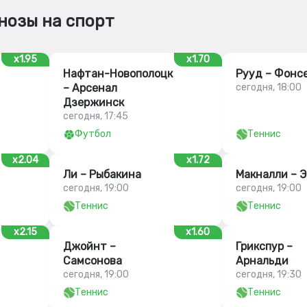
нозы на спорт
x1.95
x1.70
Нафтан-Новополоцк
Рууд – Фонс
– Арсенал
сегодня, 18:00
Дзержинск
сегодня, 17:45
Футбол
Теннис
x2.04
x1.72
Ли – Рыбакина
Макналли – Э
сегодня, 19:00
сегодня, 19:00
Теннис
Теннис
x2.15
x1.60
Джойнт –
Грикспур –
Самсонова
Арнальди
сегодня, 19:00
сегодня, 19:30
Теннис
Теннис