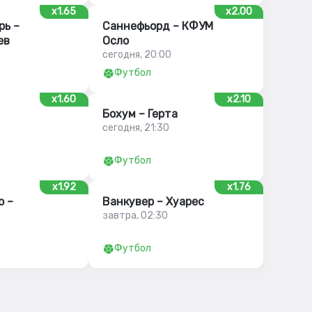
x1.65
x2.00
рь –
Саннефьорд – КФУМ
ев
Осло
сегодня, 20:00
Футбол
x1.60
x2.10
Бохум – Герта
сегодня, 21:30
Футбол
x1.92
x1.76
ю –
Ванкувер – Хуарес
завтра, 02:30
Футбол