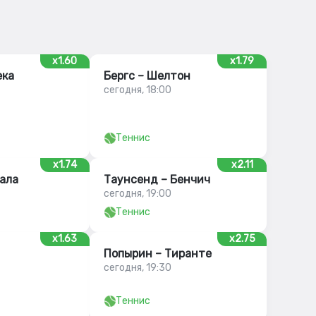
x1.60
x1.79
ека
Бергс – Шелтон
сегодня, 18:00
Теннис
x1.74
x2.11
ала
Таунсенд – Бенчич
сегодня, 19:00
Теннис
x1.63
x2.75
Попырин – Тиранте
сегодня, 19:30
Теннис