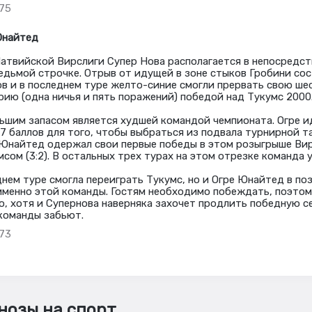
.75
Юнайтед
атвийской Вирслиги Супер Нова располагается в непосредс
седьмой строчке. Отрыв от идущей в зоне стыков Гробини со
в и в последнем туре желто-синие смогли прервать свою ш
ию (одна ничья и пять поражений) победой над Тукумс 2000
ьшим запасом является худшей командой чемпионата. Огре и
 7 баллов для того, чтобы выбраться из подвала турнирной т
Юнайтед одержал свои первые победы в этом розыгрыше Вир
умсом (3:2). В остальных трех турах на этом отрезке команда 
днем туре смогла переиграть Тукумс, но и Огре Юнайтед в п
именно этой команды. Гостям необходимо побеждать, поэтом
о, хотя и Супернова наверняка захочет продлить победную с
 команды забьют.
.73
нозы на спорт