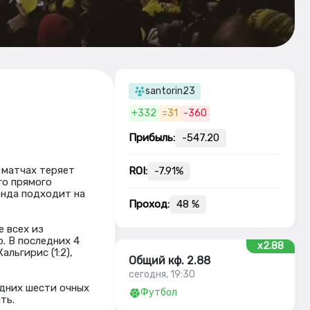
santorin23
+332
=31
-360
Прибыль:
-547.20
 матчах теряет
ROI:
-7.91%
го прямого
анда подходит на
Проход:
48 %
е всех из
о. В последних 4
x2.88
льгирис (1:2),
Общий кф. 2.88
сегодня, 19:30
едних шести очных
Футбол
ть.