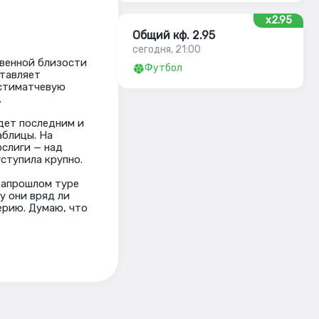
x2.95
Общий кф. 2.95
сегодня, 21:00
твенной близости
Футбол
ставляет
естиматчевую
.
дет последним и
аблицы. На
слиги — над
уступила крупно.
озапрошлом туре
у они вряд ли
ерию. Думаю, что