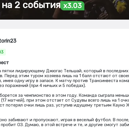
 на 2 события
x3.03
torin23
03
вест
а пятки лидирующему Джюгас Тельшай, который в последних
в. Перед этим туром хозяева лишь на 1 балл отстают от свое
, имея одну игру в запасе. К матчу против Трансинвеста ком
з поражений (при 4 ничьих и 5 победах).
борется за чемпионство в этом году. Команда сыграла меньш
17 матчей), при этом отстает от Судувы всего лишь на 1 очк
ст потерял очки лишь раз, уступив идущему третьим Кауно Жа
рно забивают и пропускают, играя в веселый футбол. В посл
пробит ОЗ. Думаю, в этой встрече и те, и другие смогут заби