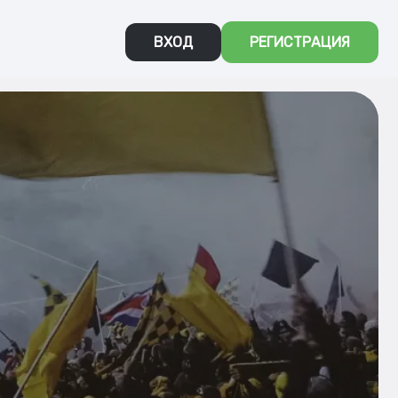
ВХОД
РЕГИСТРАЦИЯ