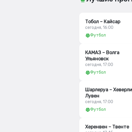
Тобол – Кайсар
сегодня, 16:00
Футбол
КАМАЗ – Волга
Ульяновск
сегодня, 17:00
Футбол
Шарлеруа – Хеверл
Лувен
сегодня, 17:00
Футбол
Херенвен – Твенте