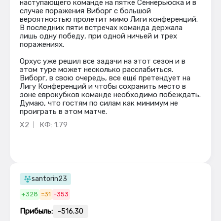
наступающего команде на пятке Сённерьюска и в
случае поражения Виборг с большой
вероятностью пролетит мимо Лиги конференций.
В последних пяти встречах команда держала
лишь одну победу, при одной ничьей и трех
поражениях.
Орхус уже решил все задачи на этот сезон и в
этом туре может несколько расслабиться.
Виборг, в свою очередь, все ещё претендует на
Лигу Конференций и чтобы сохранить место в
зоне еврокубков команде необходимо побеждать.
Думаю, что гостям по силам как минимум не
проиграть в этом матче.
X2
КФ: 1.79
santorin23
+328
=31
-353
Прибыль:
-516.30