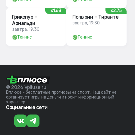
x1.63
x2.75
Грикспур –
Попырин – Тиранте
Арнальди
завтра, 19:30
завтра, 19:30
Теннис
Теннис
© 2026 Vpliuse.ru
Вплюсе - бесплатные прогнозы на спорт. Наш сайт не
организует игры на деньги и носит информационный
характер.
Социальные сети