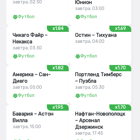
завтра, 02:30
Юнион
завтра, 03:00
Футбол
Футбол
x1.84
x1.69
Чикаго Файр –
Остин – Тихуана
Некакса
завтра, 04:00
завтра, 03:30
Футбол
Футбол
x1.82
x1.70
Америка – Сан-
Портленд Тимберс
Диего
– Пуэбла
завтра, 05:00
завтра, 05:30
Футбол
Футбол
x1.95
x1.70
Бавария – Астон
Нафтан-Новополоцк
Вилла
– Арсенал
завтра, 15:00
Дзержинск
завтра, 17:45