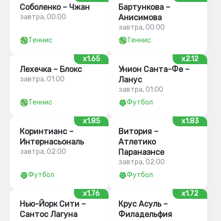
Соболенко – Чжан
Бартункова –
завтра, 00:00
Анисимова
завтра, 00:00
Теннис
Теннис
x1.65
x2.12
Лехечка – Блокс
Унион Санта-Фе –
завтра, 01:00
Ланус
завтра, 01:00
Теннис
Футбол
x1.85
x1.83
Коринтианс –
Витория –
Интернасьональ
Атлетико
завтра, 02:00
Паранаэнсе
завтра, 02:00
Футбол
Футбол
x1.76
x1.72
Нью-Йорк Сити –
Крус Асуль –
Сантос Лагуна
Филадельфия