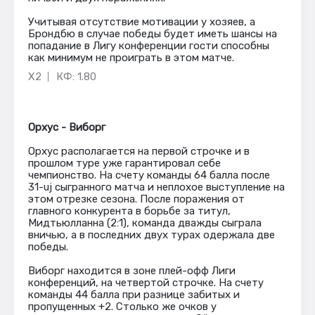
Учитывая отсутствие мотивации у хозяев, а
Брондбю в случае победы будет иметь шансы на
попадание в Лигу конференции гости способны
как минимум не проиграть в этом матче.
X2
КФ: 1.80
Орхус - Виборг
Орхус располагается на первой строчке и в
прошлом туре уже гарантировал себе
чемпионство. На счету команды 64 балла после
31-uj сыгранного матча и неплохое выступление на
этом отрезке сезона. После поражения от
главного конкурента в борьбе за титул,
Мидтьюлланна (2:1), команда дважды сыграла
вничью, а в последних двух турах одержала две
победы.
Виборг находится в зоне плей-офф Лиги
конференций, на четвертой строчке. На счету
команды 44 балла при разнице забитых и
пропущенных +2. Столько же очков у