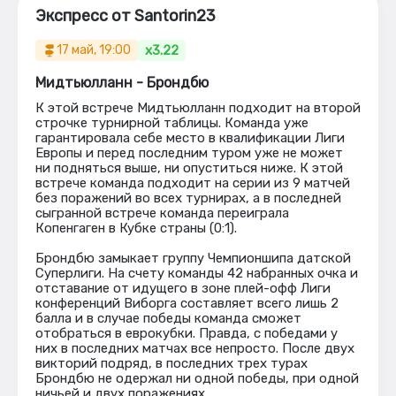
Экспресс от Santorin23
x3.22
17 май, 19:00
Мидтьюлланн - Брондбю
К этой встрече Мидтьюлланн подходит на второй
строчке турнирной таблицы. Команда уже
гарантировала себе место в квалификации Лиги
Европы и перед последним туром уже не может
ни подняться выше, ни опуститься ниже. К этой
встрече команда подходит на серии из 9 матчей
без поражений во всех турнирах, а в последней
сыгранной встрече команда переиграла
Копенгаген в Кубке страны (0:1).
Брондбю замыкает группу Чемпионшипа датской
Суперлиги. На счету команды 42 набранных очка и
отставание от идущего в зоне плей-офф Лиги
конференций Виборга составляет всего лишь 2
балла и в случае победы команда сможет
отобраться в еврокубки. Правда, с победами у
них в последних матчах все непросто. После двух
викторий подряд, в последних трех турах
Брондбю не одержал ни одной победы, при одной
ничьей и двух поражениях.