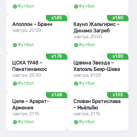
Футбол
Футбол
x1.85
x1.80
Аполлон – Бранн
Кауно Жальгирис –
завтра, 20:00
Динамо Загреб
завтра, 20:00
Футбол
Футбол
x1.78
x1.80
ЦСКА 1948 –
Црвена Звезда –
Панатинаикос
Хапоэль Беэр-Шева
завтра, 20:30
завтра, 21:00
Футбол
Футбол
x1.68
x1.95
Целе – Арарат-
Слован Братислава
Армения
– Мьёльбю
завтра, 21:15
завтра, 21:15
Футбол
Футбол