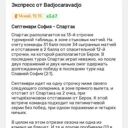
Экспресс от Badjocaravadjo
x3.67
14 май, 15:15
Септември София - Спартак
Спартак располагается на 13-й строчке
турнирной таблицы, в зоне стыковых матчей. На
счету команды 31 балл после 34 сыгранных матчей
и отставание в 2 балла от спасительной 12-й
строчки, на которой располагается Берое. В
последних турах Спартак играл неважно, но после
двух поражений и двух ничьих смог одержать
долгожданную победу в последнем туре над
Славией София (2:1).
Септември идет на одну строчку ниже своего
следующего соперника, в зоне прямого вылета, и
отстает от Спартака на 2 очка, при
четырёхочковом отставании от Берое. К этой
встрече команда подходит на пятиматчевой
серии без побед, при одном поражении и четырех
ничьих.
В целом на этом отрезке сезона ни одна из
команд не блещет. И те и другие пробивали ОЗ в