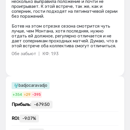
несколько выправила положение и почти не
проигрывает. К этой встрече, так же, как и
соперник, гости подходят на пятиматчевой серии
без поражений.
Ботев на этом отрезке сезона смотрится чуть
лучше, чем Монтана, хотя последняя, нужно
отдать ей должное, регулярно отличается и не
дает соперникам проходных матчей. Думаю, что в
этой встрече оба коллектива смогут отличиться.
Обе забьют
КФ: 1.93
badjocaravadjo
+354
=29
-395
Прибыль:
-679.50
ROI:
-9.07%