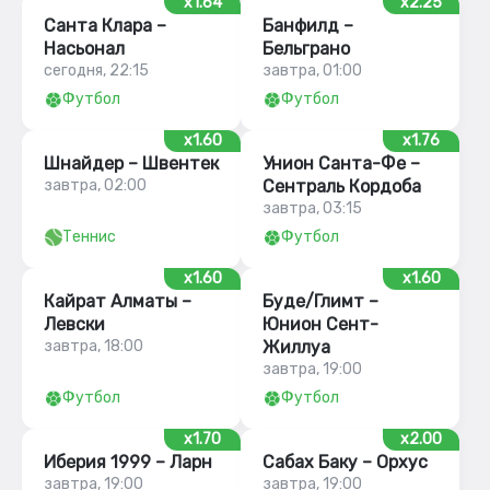
x1.64
x2.25
Санта Клара –
Банфилд –
Насьонал
Бельграно
сегодня, 22:15
завтра, 01:00
Футбол
Футбол
x1.60
x1.76
Шнайдер – Швентек
Унион Санта-Фе –
завтра, 02:00
Сентраль Кордоба
завтра, 03:15
Теннис
Футбол
x1.60
x1.60
Кайрат Алматы –
Буде/Глимт –
Левски
Юнион Сент-
завтра, 18:00
Жиллуа
завтра, 19:00
Футбол
Футбол
x1.70
x2.00
Иберия 1999 – Ларн
Сабах Баку – Орхус
завтра, 19:00
завтра, 19:00