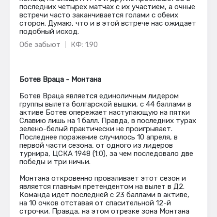
последних четырех матчах с их участием, а очные
встречи часто заканчивается голами с обеих
сторон. Думаю, что и в этой встрече нас ожидает
подобный исход.
Обе забьют
КФ: 1.90
Ботев Враца - Монтана
Ботев Враца является единоличным лидером
группы вылета болгарской вышки, с 44 баллами в
активе Ботев опережает наступающую на пятки
Славию лишь на 1 балл. Правда, в последних турах
зелено-белый практически не проигрывает.
Последнее поражение случилось 10 апреля, в
первой части сезона, от одного из лидеров
турнира, ЦСКА 1948 (1:0), за чем последовало две
победы и три ничьи.
Монтана откровенно проваливает этот сезон и
является главным претендентом на вылет в Д2.
Команда идет последней с 23 баллами в активе,
на 10 очков отставая от спасительной 12-й
строчки. Правда, на этом отрезке зона Монтана