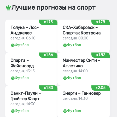
Лучшие прогнозы на спорт
x1.75
x1.78
Толука – Лос-
СКА-Хабаровск –
Анджелес
Спартак Кострома
сегодня, 06:10
сегодня, 08:00
Футбол
Футбол
x1.66
x1.82
Спарта –
Манчестер Сити –
Фейеноорд
Атлетико
сегодня, 13:15
сегодня, 14:00
Футбол
Футбол
x1.80
x2.05
Санкт-Паули –
Энерги – Ганновер
Гройтер Фюрт
сегодня, 14:30
сегодня, 14:30
Футбол
Футбол