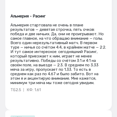
Альмерия - Расинг
Альмерия стартовала не очень в плане
результатов — девятая строчка, пять очков:
победа и две ничьих. Да, они не проигрывают. Но
самое главное, на что обращаю внимание — голы.
Всего один нерезультативный матч. В первом
туре — ничья со счётом 4:4, в крайнем матче — 2:2.
И тут самое интересное: сегодняшний Расинг,
который приезжает к ним, играет не менее
результативно. Победы со счётом 3:1 и 4:1 на
своём поле, на выезде — 2:3. В среднем по 3.33
мяча за игру, пропускает по 1.33. То есть в
среднем как раз по 4.67 и было забито. Вот на
этом я и акцентирую внимание. Мне кажется,
минимум три мяча мы тоже сегодня увидим.
ТБ2.5
КФ: 1.61