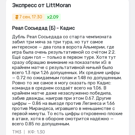
Экспресс от LittMoran
x2.09
7 сен, 17:30
Реал Сосьедад (Б) - Кадис
Дубль Реал Сосьедада со старта чемпионата
забил три мяча за три тура, но тут самое
интересное — два гола в ворота Альмерии, где
игра была очень результативной со счётом 2:2.
Ещё один гол — только в первом туре. Хотя тут
сразу обращаю внимание на показатели xG: в
крайнем матче с результативной ничьей было
всего 1.3 при 1.26 допущенных. Их средние цифры
— 0.72 по ожидаемым голам и 1.48 по допущенным.
Ровно то же самое я могу сказать про Кадис:
команда в среднем создаёт всего на 1.06. В
крайнем матче даже незаслуженно победила,
забив дважды, наиграв при этом 0.67. Дpугие
цифры — 0.86 на выезде против Леганеса и 1.66
против Мирандеса, игравшего в меньшинстве с
первой минуты. То есть цифры откровенно плохие
в атаке, хотя в обороне смотрится надёжно —
всего 0.85 по допущенным.
ТМ3
КФ: 1.30