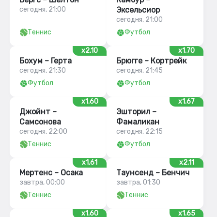
сегодня, 21:00
Эксельсиор
сегодня, 21:00
Теннис
Футбол
x2.10
x1.70
Бохум – Герта
Брюгге – Кортрейк
сегодня, 21:30
сегодня, 21:45
Футбол
Футбол
x1.60
x1.67
Джойнт –
Эшторил –
Самсонова
Фамаликан
сегодня, 22:00
сегодня, 22:15
Теннис
Футбол
x1.61
x2.11
Мертенс – Осака
Таунсенд – Бенчич
завтра, 00:00
завтра, 01:30
Теннис
Теннис
x1.60
x1.65