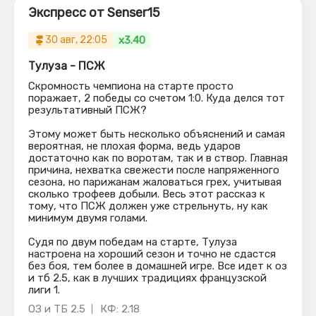
Экспресс от Senser15
x3.40
30 авг, 22:05
Тулуза - ПСЖ
Скромность чемпиона на старте просто
поражает, 2 победы со счетом 1:0. Куда делся тот
результативный ПСЖ?
Этому может быть несколько объяснений и самая
вероятная, не плохая форма, ведь ударов
достаточно как по воротам, так и в створ. Главная
причина, нехватка свежести после напряженного
сезона, но парижанам жаловаться грех, учитывая
сколько трофеев добыли. Весь этот рассказ к
тому, что ПСЖ должен уже стрельнуть, ну как
минимум двумя голами.
Судя по двум победам на старте, Тулуза
настроена на хороший сезон и точно не сдастся
без боя, тем более в домашней игре. Все идет к оз
и тб 2.5, как в лучших традициях французской
лиги 1.
ОЗ и ТБ 2.5
КФ: 2.18