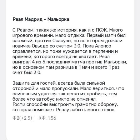
Реал Мадрид - Мальорка
С Реалом, такая же история, как и с ПСЖ. Много
игрового времени, мало отдыха. Первый матч был
сложный, против Осасуны, но во втором дожали
новичка Овьедо со счетом 3:0. Пока Алонсо
справляется, но тоже нуждается в терпении и
времени, которого всегда не хватает. Реал
выиграл 4 из 5 последних матча против Мальорки,
но в основном там разница в 1 мяч и всего 1 раз
счет был 3:0.
Защита для гостей, всегда была сильной
стороной и мало пропускали. Мало вериться, что
сливочным удастся так легко их пробить, тем
более что автобус никто не отменял.
Гости способны выстроить грамотно оборону,
которая помешает Реалу забить много голов.
Ф2(+2.5)
КФ: 1.56