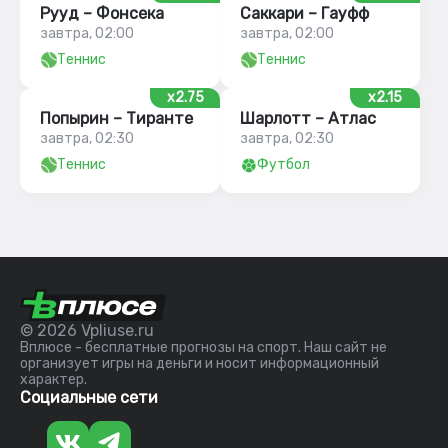
Рууд – Фонсека
Саккари – Гауфф
завтра, 02:00
завтра, 02:00
Теннис
Теннис
x2.75
x2.15
Попырин – Тиранте
Шарлотт – Атлас
завтра, 02:30
завтра, 02:30
Теннис
Футбол
© 2026 Vpliuse.ru
Вплюсе - бесплатные прогнозы на спорт. Наш сайт не
организует игры на деньги и носит информационный
характер.
Социальные сети