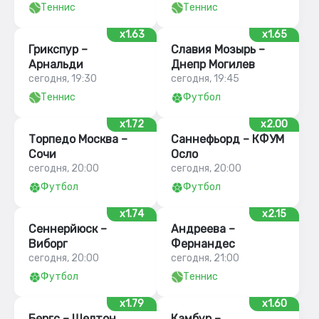
Теннис
Теннис
x1.63
x1.65
Грикспур –
Славия Мозырь –
Арнальди
Днепр Могилев
сегодня, 19:30
сегодня, 19:45
Теннис
Футбол
x1.72
x2.00
Торпедо Москва –
Саннефьорд – КФУМ
Сочи
Осло
сегодня, 20:00
сегодня, 20:00
Футбол
Футбол
x1.74
x2.15
Сеннерйюск –
Андреева –
Виборг
Фернандес
сегодня, 20:00
сегодня, 21:00
Футбол
Теннис
x1.79
x1.60
Бергс – Шелтон
Камбур –