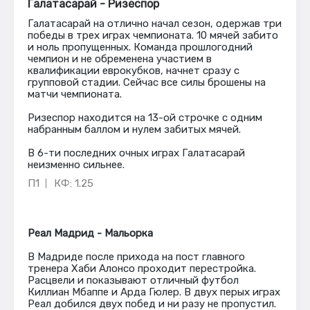
Галатасарай - Ризеспор
Галатасарай на отлично начал сезон, одержав три
победы в трех играх чемпионата. 10 мячей забито
и ноль пропущенных. Команда прошлогодний
чемпион и не обременена участием в
квалификации еврокубков, начнет сразу с
групповой стадии. Сейчас все силы брошены на
матчи чемпионата.
Ризеспор находится на 13-ой строчке с одним
набранным баллом и нулем забитых мячей.
В 6-ти последних очных играх Галатасарай
неизменно сильнее.
П1
КФ: 1.25
Реал Мадрид - Мальорка
В Мадриде после прихода на пост главного
тренера Хаби Алонсо проходит перестройка.
Расцвели и показывают отличный футбол
Киллиан Мбаппе и Арда Гюлер. В двух перых играх
Реал добился двух побед и ни разу не пропустил.