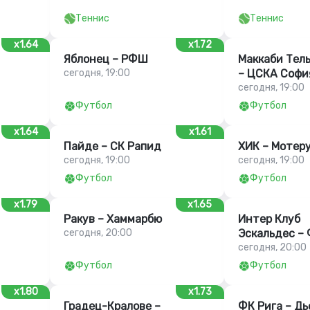
Теннис
Теннис
x1.64
x1.72
Яблонец – РФШ
Маккаби Тел
сегодня, 19:00
– ЦСКА Софи
сегодня, 19:00
Футбол
Футбол
x1.64
x1.61
Пайде – СК Рапид
ХИК – Мотер
сегодня, 19:00
сегодня, 19:00
Футбол
Футбол
x1.79
x1.65
Ракув – Хаммарбю
Интер Клуб
сегодня, 20:00
Эскальдес –
сегодня, 20:00
Футбол
Футбол
x1.80
x1.73
Градец-Кралове –
ФК Рига – Дь