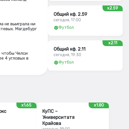
x2.59
Общий кф. 2.59
сегодня, 17:00
ма не выиграла ни
Футбол
стевых. Магдебург
x2.11
Общий кф. 2.11
а чтобы Челси
сегодня, 19:30
ее 4 угловых в
Футбол
x1.65
x1.80
окс
КуПС –
Университатя
Крайова