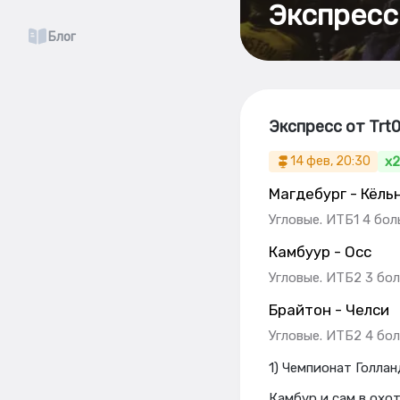
Экспресс
Блог
Экспресс от Trt
x2
14 фев, 20:30
Магдебург - Кёль
Угловые. ИТБ1 4 бо
Камбуур - Осс
Угловые. ИТБ2 3 бо
Брайтон - Челси
Угловые. ИТБ2 4 бо
1) Чемпионат Голлан
Камбур и сам в охот