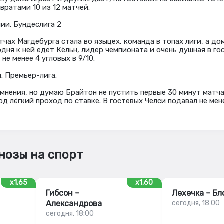
вратами 10 из 12 матчей.
ии. Бундеслига 2
чах Магдебурга стала во языцех, команда в топах лиги, а до
одня к ней едет Кёльн, лидер чемпионата и очень душная в го
не менее 4 угловых в 9/10.
. Премьер-лига.
омнения, но думаю Брайтон не пустить первые 30 минут матч
од лёгкий проход по ставке. В гостевых Челси подавал не мен
нозы на спорт
x1.65
x1.60
ш
Гибсон –
Лехечка – Бл
Александрова
сегодня, 18:00
сегодня, 18:00