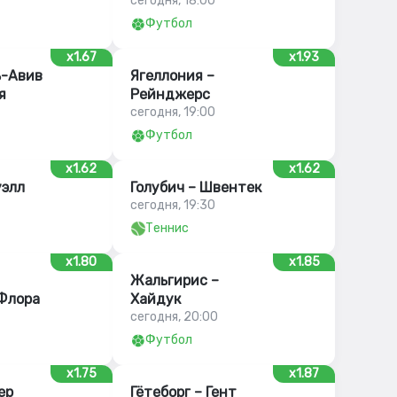
сегодня, 18:00
Футбол
x1.67
x1.93
ь-Авив
Ягеллония –
я
Рейнджерс
сегодня, 19:00
Футбол
x1.62
x1.62
уэлл
Голубич – Швентек
сегодня, 19:30
Теннис
x1.80
x1.85
Жальгирис –
 Флора
Хайдук
сегодня, 20:00
Футбол
x1.75
x1.87
ер
Гётеборг – Гент