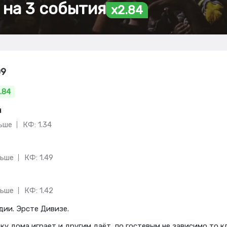
 на 3 события
x2.84
09
.84
н
льше
КФ: 1.34
льше
КФ: 1.49
льше
КФ: 1.42
дии. Эрсте Дивизе.
ку дома играет и другим даёт, по гостевым не зависимо то к