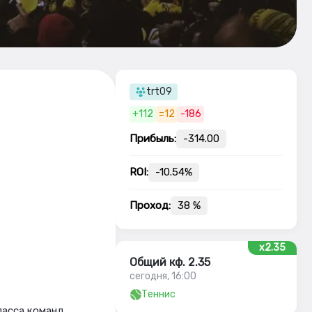
trt09
+112
=12
-186
Прибыль:
-314.00
ROI:
-10.54%
Проход:
38 %
x2.35
Общий кф. 2.35
сегодня, 16:00
Теннис
ласса команд