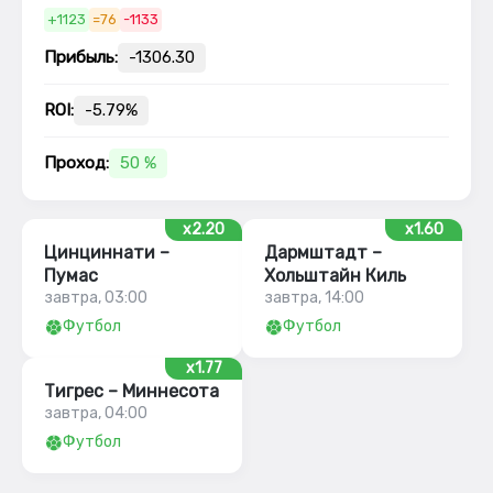
+1123
=76
-1133
Прибыль:
-1306.30
ROI:
-5.79%
Проход:
50 %
x2.20
x1.60
Цинциннати –
Дармштадт –
Пумас
Хольштайн Киль
завтра, 03:00
завтра, 14:00
Футбол
Футбол
x1.77
Тигрес – Миннесота
завтра, 04:00
Футбол