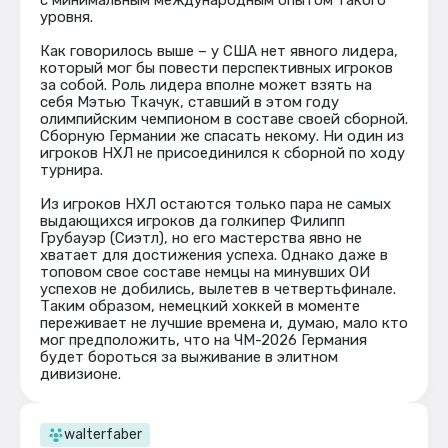
с минимальным международным опытом такого
уровня.
Как говорилось выше – у США нет явного лидера,
который мог бы повести перспективных игроков
за собой. Роль лидера вполне может взять на
себя Мэтью Ткачук, ставший в этом году
олимпийским чемпионом в составе своей сборной.
Сборную Германии же спасать некому. Ни один из
игроков НХЛ не присоединился к сборной по ходу
турнира.
Из игроков НХЛ остаются только пара не самых
выдающихся игроков да голкипер Филипп
Грубауэр (Сиэтл), но его мастерства явно не
хватает для достижения успеха. Однако даже в
топовом свое составе немцы на минувших ОИ
успехов не добились, вылетев в четвертьфинале.
Таким образом, немецкий хоккей в моменте
переживает не лучшие времена и, думаю, мало кто
мог предположить, что на ЧМ-2026 Германия
будет бороться за выживание в элитном
дивизионе.
walterfaber