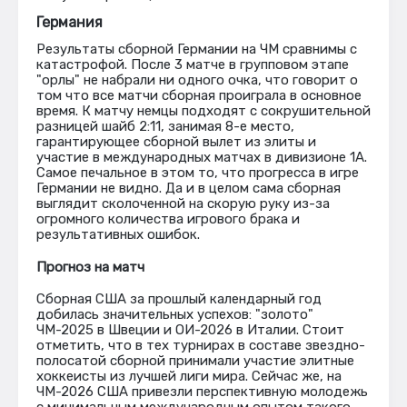
Германия
Результаты сборной Германии на ЧМ сравнимы с
катастрофой. После 3 матче в групповом этапе
"орлы" не набрали ни одного очка, что говорит о
том что все матчи сборная проиграла в основное
время. К матчу немцы подходят с сокрушительной
разницей шайб 2:11, занимая 8-е место,
гарантирующее сборной вылет из элиты и
участие в международных матчах в дивизионе 1А.
Самое печальное в этом то, что прогресса в игре
Германии не видно. Да и в целом сама сборная
выглядит сколоченной на скорую руку из-за
огромного количества игрового брака и
результативных ошибок.
Прогноз на матч
Сборная США за прошлый календарный год
добилась значительных успехов: "золото"
ЧМ-2025 в Швеции и ОИ-2026 в Италии. Стоит
отметить, что в тех турнирах в составе звездно-
полосатой сборной принимали участие элитные
хоккеисты из лучшей лиги мира. Сейчас же, на
ЧМ-2026 США привезли перспективную молодежь