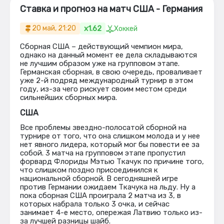
Ставка и прогноз на матч США - Германия
x1.62
20 май, 21:20
Хоккей
Сборная США – действующий чемпион мира,
однако на данный момент ее дела складываются
не лучшим образом уже на групповом этапе.
Германская сборная, в свою очередь, проваливает
уже 2-й подряд международный турнир в этом
году, из-за чего рискует своим местом среди
сильнейших сборных мира.
США
Все проблемы звездно-полосатой сборной на
турнире от того, что она слишком молода и у нее
нет явного лидера, который мог бы повести ее за
собой. 3 матча на групповом этапе пропустил
форвард Флориды Мэтью Ткачук по причине того,
что слишком поздно присоединился к
национальной сборной. В сегодняшней игре
против Германии ожидаем Ткачука на льду. Ну а
пока сборная США проиграла 2 матча из 3, в
которых набрала только 3 очка, и сейчас
занимает 4-е место, опережая Латвию только из-
за лучшей разницы шайб.