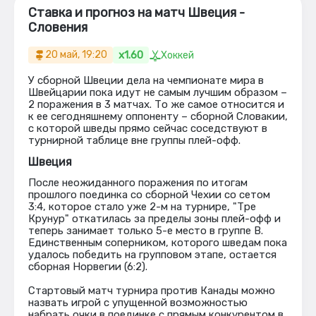
Ставка и прогноз на матч Швеция -
Словения
x1.60
20 май, 19:20
Хоккей
У сборной Швеции дела на чемпионате мира в
Швейцарии пока идут не самым лучшим образом –
2 поражения в 3 матчах. То же самое относится и
к ее сегодняшнему оппоненту – сборной Словакии,
с которой шведы прямо сейчас соседствуют в
турнирной таблице вне группы плей-офф.
Швеция
После неожиданного поражения по итогам
прошлого поединка со сборной Чехии со сетом
3:4, которое стало уже 2-м на турнире, "Тре
Крунур" откатилась за пределы зоны плей-офф и
теперь занимает только 5-е место в группе В.
Единственным соперником, которого шведам пока
удалось победить на групповом этапе, остается
сборная Норвегии (6:2).
Стартовый матч турнира против Канады можно
назвать игрой с упущенной возможностью
набрать очки в поединке с прямым конкурентом в