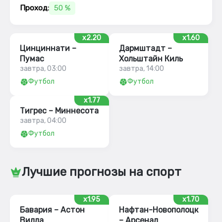
Проход:
50 %
x2.20
x1.60
Цинциннати –
Дармштадт –
Пумас
Хольштайн Киль
завтра, 03:00
завтра, 14:00
Футбол
Футбол
x1.77
Тигрес – Миннесота
завтра, 04:00
Футбол
Лучшие прогнозы на спорт
x1.95
x1.70
Бавария – Астон
Нафтан-Новополоцк
Вилла
– Арсенал