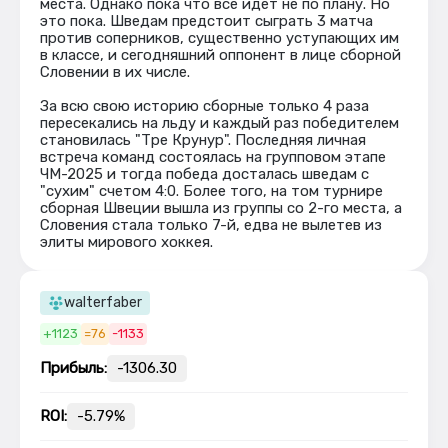
места. Однако пока что все идет не по плану. Но
это пока. Шведам предстоит сыграть 3 матча
против соперников, существенно уступающих им
в классе, и сегодняшний оппонент в лице сборной
Словении в их числе.
За всю свою историю сборные только 4 раза
пересекались на льду и каждый раз победителем
становилась "Тре Крунур". Последняя личная
встреча команд состоялась на групповом этапе
ЧМ-2025 и тогда победа досталась шведам с
"сухим" счетом 4:0. Более того, на том турнире
сборная Швеции вышла из группы со 2-го места, а
Словения стала только 7-й, едва не вылетев из
элиты мирового хоккея.
walterfaber
+1123
=76
-1133
Прибыль:
-1306.30
ROI:
-5.79%