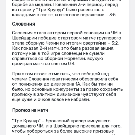
борьбе за медали. Повальный 3-й период, перед
которым у "Тре Крунур" было равенство с
канадцами в счете, и итоговое поражение – 3:5.
Словения
Словения стала автором первой сенсации на ЧМ в
Швейцарии победив стартовом матче группового
этапа сборную Чехии по итогам овертайма – 3:2.
Как показал 2-й матч, это была разовая акция,
потому как в той игре словенцы не сумели
справиться со сборной Норвегии, всухую
проиграв матч со счетом 0:4.
При этом стоит отметить, что победой над
чехами Словения практически обезопасила себя
от понижения до дивизиона 1А. Как бы там ни
было, но основные конкуренты за право сохранить
прописку в элитном дивизионе чувствуют себя
еще хуже и очков вовсе не набрали.
Прогноз на матч
"Тре Крунур" – бронзовый призер минувшего
домашнего ЧМ, и в Швейцарию приехала для того,
чтобы побороться за более высокие призовые