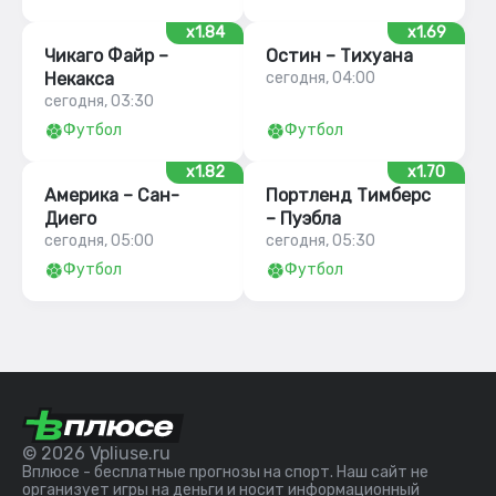
x1.84
x1.69
Чикаго Файр –
Остин – Тихуана
Некакса
сегодня, 04:00
сегодня, 03:30
Футбол
Футбол
x1.82
x1.70
Америка – Сан-
Портленд Тимберс
Диего
– Пуэбла
сегодня, 05:00
сегодня, 05:30
Футбол
Футбол
© 2026 Vpliuse.ru
Вплюсе - бесплатные прогнозы на спорт. Наш сайт не
организует игры на деньги и носит информационный