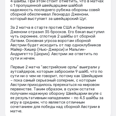
4 шайбы. При этом стоит отметить, что в матчах
с 1 пропущенной швейцарцами шайбой
надежность последнего рубежа обороны совей
сборной обеспечивал Леонардо Дженони,
который выступает за швейцарский Цуг.
За 2 матча в старте против США и Германии
Дженони отразил 35 бросков. Его бэкап выступил
чуть скромнее, сглотнув 2 шайбы от сборной
Латвии. Основная угроза воротам сборной
Австрии будет исходить от пар одноклубников
Майер-Хишер (Нью-Джерси) и Мальгин-
Андригетто (Цюрих). Австрии же ответить по
сути и нечем.
Первые 2 матча "австрийские орлы" выиграли у
аутсайдеров, которым забросили 9 шайб, что по
сути ни о чем не говорит, потому как Швейцария
– пока самый серьезный соперник, с которым
Австрии приходилось пререкаться на мировом
первенстве. Таким образом, в сухом остатке
получаем надежную оборону Швейцарии вкупе с
ее результативным нападением – по 4.3 шайбы за
игру в среднем, что является отличным
сочетанием для победы над сборной Австрии в
матче.