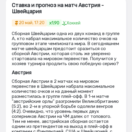
Ставка и прогноз на матч Австрия -
Швейцария
x1.90
20 май, 17:20
Хоккей
Сборная Швейцарии одна из двух команд в группе
А, кто набрал максимальное количество очков на
групповом этапе чемпионата мира. В сегодняшнем
матче швейцарцам предстоит сразиться со
сборной Австрии, которая столь же уверенно
стартовала на мировом первенстве. Получится у
хозяев турнира продлить свою победную серию?
Австрия
Сборная Австрии в 2 матчах на мировом
первенстве в Швейцарии набрала максимальное
количество очков и на данный момент
разместилась в группе плей-офф. В 1-м матче
"австрийские орлы" разгромили Великобританию
(5:2), во 2-м в упорной борьбе одолели венгров
(4:2). Очевидно, что уровень первых двух
соперников Австрии на ЧМ далек от топового.
Тем не менее, австрийская сборная остается
одним из претендентов на выход в плей-офф в
компании с Финляндией, США и Швейцарией, с