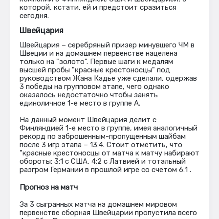
которой, кстати, ей и предстоит сразиться
сегодня.
Швейцария
Швейцария – серебряный призер минувшего ЧМ в
Швеции и на домашнем первенстве нацелена
только на "золото". Первые шаги к медалям
высшей пробы "красные крестоносцы" под
руководством Жана Кадье уже сделали, одержав
3 победы на групповом этапе, чего однако
оказалось недостаточно чтобы занять
единоличное 1-е место в группе А.
На данный момент Швейцария делит с
Финляндией 1-е место в группе, имея аналогичный
рекорд по заброшенным-пропущенным шайбам
после 3 игр этапа – 13:4. Стоит отметить, что
"красные крестоносцы от матча к матчу набирают
обороты: 3:1 с США, 4:2 с Латвией и тотальный
разгром Германии в прошлой игре со счетом 6:1 .
Прогноз на матч
За 3 сыгранных матча на домашнем мировом
первенстве сборная Швейцарии пропустила всего