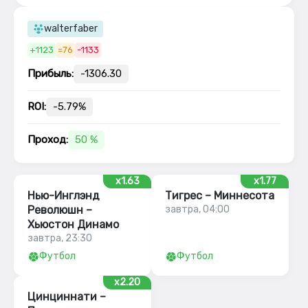
walterfaber
+1123
=76
-1133
Прибыль:
-1306.30
ROI:
-5.79%
Проход:
50 %
x1.63
x1.77
Нью-Инглэнд
Тигрес – Миннесота
Революшн –
завтра, 04:00
Хьюстон Динамо
завтра, 23:30
Футбол
Футбол
x2.20
Цинциннати –