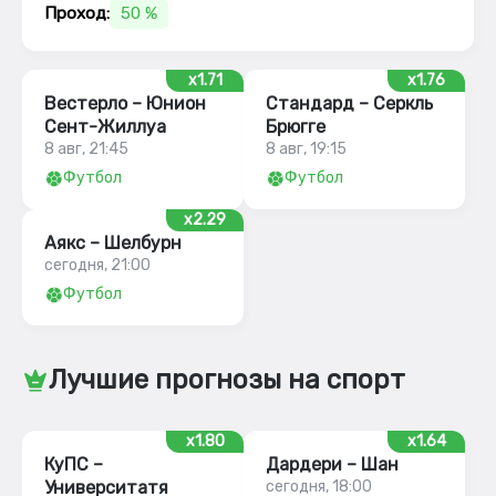
Проход:
50 %
x1.71
x1.76
Вестерло – Юнион
Стандард – Серкль
Сент-Жиллуа
Брюгге
8 авг, 21:45
8 авг, 19:15
Футбол
Футбол
x2.29
Аякс – Шелбурн
сегодня, 21:00
Футбол
Лучшие прогнозы на спорт
x1.80
x1.64
КуПС –
Дардери – Шан
Университатя
сегодня, 18:00