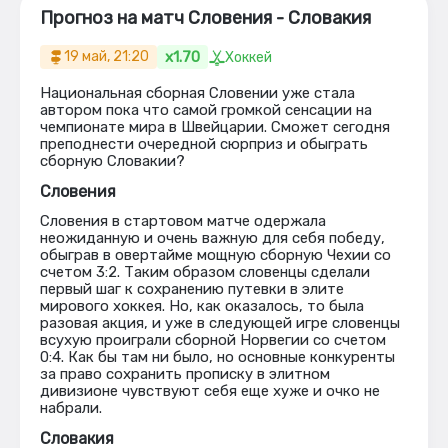
Прогноз на матч Словения - Словакия
x1.70
19 май, 21:20
Хоккей
Национальная сборная Словении уже стала
автором пока что самой громкой сенсации на
чемпионате мира в Швейцарии. Сможет сегодня
преподнести очередной сюрприз и обыграть
сборную Словакии?
Словения
Словения в стартовом матче одержала
неожиданную и очень важную для себя победу,
обыграв в овертайме мощную сборную Чехии со
счетом 3:2. Таким образом словенцы сделали
первый шаг к сохранению путевки в элите
мирового хоккея. Но, как оказалось, то была
разовая акция, и уже в следующей игре словенцы
всухую проиграли сборной Норвегии со счетом
0:4. Как бы там ни было, но основные конкуренты
за право сохранить прописку в элитном
дивизионе чувствуют себя еще хуже и очко не
набрали.
Словакия