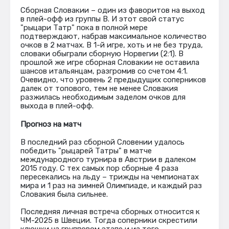
Сборная Словакии – один из фаворитов на выход
в плей-офф из группы В. И этот свой статус
"рыцари Татр" пока в полной мере
подтверждают, набрав максимальное количество
очков в 2 матчах. В 1-й игре, хоть и не без труда,
словаки обыграли сборную Норвегии (2:1). В
прошлой же игре сборная Словакии не оставила
шансов итальянцам, разгромив со счетом 4:1.
Очевидно, что уровень 2 предыдущих соперников
далек от топового, тем не менее Словакия
разжилась необходимым заделом очков для
выхода в плей-офф.
Прогноз на матч
В последний раз сборной Словении удалось
победить "рыцарей Татры" в матче
международного турнира в Австрии в далеком
2015 году. С тех самых пор сборные 4 раза
пересекались на льду – трижды на чемпионатах
мира и 1 раз на зимней Олимпиаде, и каждый раз
Словакия была сильнее.
Последняя личная встреча сборных относится к
ЧМ-2025 в Швеции. Тогда соперники скрестили