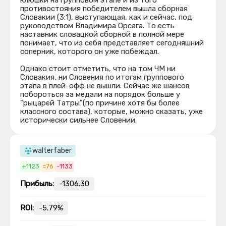
клюшки на групповом этапе и из того
противостояния победителем вышла сборная
Словакии (3:1), выступающая, как и сейчас, под
руководством Владимира Орсага. То есть
наставник словацкой сборной в полной мере
понимает, что из себя представляет сегодняшний
соперник, которого он уже побеждал.
Однако стоит отметить, что на том ЧМ ни
Словакия, ни Словения по итогам группового
этапа в плей-офф не вышли. Сейчас же шансов
побороться за медали на порядок больше у
"рыцарей Татры"(по причине хотя бы более
классного состава), которые, можно сказать, уже
исторически сильнее Словении.
walterfaber
+1123
=76
-1133
Прибыль:
-1306.30
ROI:
-5.79%