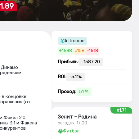
1.89
littmoran
+1588
=108
-1518
Прибыль:
-1587.20
т Динамо
пределяем
ROI:
-5.11%
Проход:
51 %
о в концовке
поражения (от
x1.71
Зенит – Родина
 Факел 2:0,
ины 3:1 и Факела
сегодня, 17:00
 конкурентов
Футбол