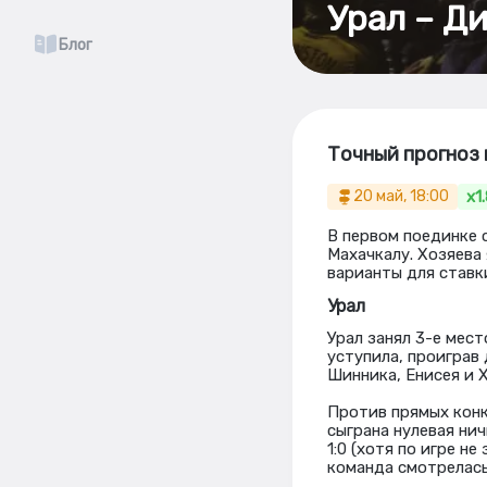
Урал – Ди
Блог
Точный прогноз 
x1
20 май, 18:00
В первом поединке 
Махачкалу. Хозяева
варианты для ставк
Урал
Урал занял 3-е мест
уступила, проиграв 
Шинника, Енисея и Х
Против прямых конк
сыграна нулевая ни
1:0 (хотя по игре н
команда смотрелась