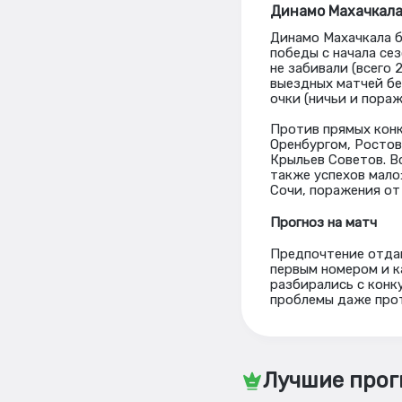
Динамо Махачкал
Динамо Махачкала б
победы с начала сез
не забивали (всего 
выездных матчей бе
очки (ничьи и пораж
Против прямых конк
Оренбургом, Ростов
Крыльев Советов. В
также успехов мало:
Сочи, поражения от
Прогноз на матч
Предпочтение отдаю
первым номером и к
разбирались с конк
проблемы даже прот
Лучшие прог