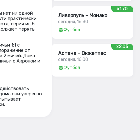
x1.70
ы нет ни одной
Ливерпуль – Монако
ости практически
сегодня, 16:30
ста, серия из 5
одолжает терять
Футбол
чьи 1:1 с
x2.05
 поражение от
Астана – Окжетпес
е 2 мячей. Дома
сегодня, 16:00
ничьи с Акроном и
Футбол
 действовать
 дома они уверенно
спытывает
и.