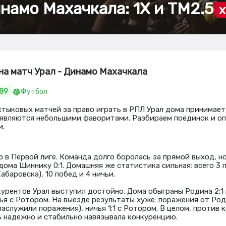
намо Махачкала: 1Х и ТМ2.5
x
на матч Урал - Динамо Махачкала
.89
Футбол
стыковых матчей за право играть в РПЛ Урал дома принимае
 являются небольшими фаворитами. Разбираем поединок и о
и.
о в Первой лиге. Команда долго боролась за прямой выход, н
дома Шиннику 0:1. Домашняя же статистика сильная: всего 3 
абаровска), 10 побед и 4 ничьи.
урентов Урал выступил достойно. Дома обыграны Родина 2:1 и
чья с Ротором. На выезде результаты хуже: поражения от Род
е заслужили поражения), ничья 1:1 с Ротором. В целом, против
 надежно и стабильно навязывала конкуренцию.