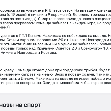
а
оролось за выживание в РПЛ весь сезон. На выезде у команд
она (с 19 июля): 6 ничьих и 9 поражений. До смены тренера г
2 гола за все выезды). С марта, после прихода нового специали
з голов прервалась: команда забивает в каждой игре, но пр
ения).
урентов в РПЛ Динамо Махачкала не побеждало на выезде. Ни
ом, Сочи и Акроном, поражение 2:0 от Нижнего Новгорода и
се эти матчи были низовыми: ни в одном не забивалось больш
 победы только над Крыльями Советов 2:0 и Оренбургом 1:0, 
 Нижнего Новгорода и Ростова.
 Уралу. Команда играет дома при поддержке трибун, будет
ак минимум сыграет на ничью. Верю в победу хозяев, так как
урентами, а Динамо Махачкала на выезде не имеет побед и и
ив равных соперников. Ожидаю низовой матч без перестрелк
нозы на спорт