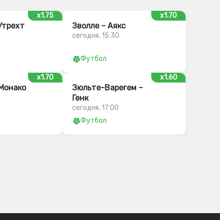
x1.75
x1.70
Утрехт
Зволле – Аякс
сегодня, 15:30
Футбол
x1.70
x1.60
 Монако
Зюльте-Варегем –
Генк
сегодня, 17:00
Футбол