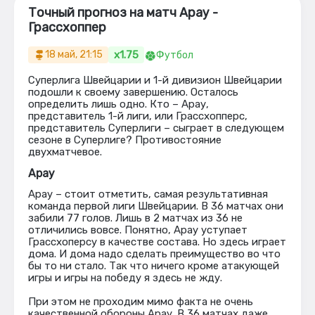
Точный прогноз на матч Арау -
Грассхоппер
x1.75
18 май, 21:15
Футбол
Суперлига Швейцарии и 1-й дивизион Швейцарии
подошли к своему завершению. Осталось
определить лишь одно. Кто – Арау,
представитель 1-й лиги, или Грассхопперс,
представитель Суперлиги – сыграет в следующем
сезоне в Суперлиге? Противостояние
двухматчевое.
Арау
Арау – стоит отметить, самая результативная
команда первой лиги Швейцарии. В 36 матчах они
забили 77 голов. Лишь в 2 матчах из 36 не
отличились вовсе. Понятно, Арау уступает
Грассхоперсу в качестве состава. Но здесь играет
дома. И дома надо сделать преимущество во что
бы то ни стало. Так что ничего кроме атакующей
игры и игры на победу я здесь не жду.
При этом не проходим мимо факта не очень
качественной обороны Арау. В 36 матчах даже