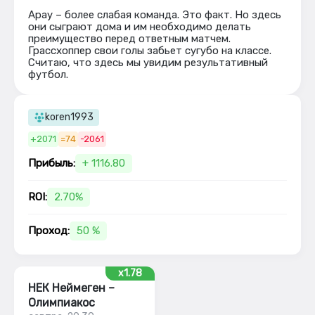
Арау – более слабая команда. Это факт. Но здесь
они сыграют дома и им необходимо делать
преимущество перед ответным матчем.
Грассхоппер свои голы забьет сугубо на классе.
Считаю, что здесь мы увидим результативный
футбол.
koren1993
+2071
=74
-2061
Прибыль:
+ 1116.80
ROI:
2.70%
Проход:
50 %
x1.78
НЕК Неймеген –
Олимпиакос