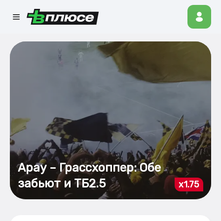
Арау – Грассхоппер: Обе
забьют и ТБ2.5
x1.75