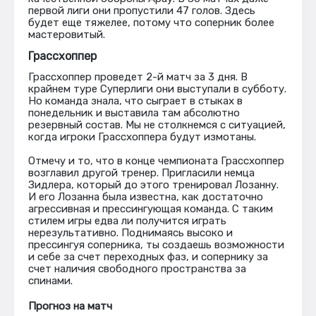
первой лиги они пропустили 47 голов. Здесь
будет еще тяжелее, потому что соперник более
мастеровитый.
Грассхоппер
Грассхоппер проведет 2-й матч за 3 дня. В
крайнем туре Суперлиги они выступали в субботу.
Но команда знала, что сыграет в стыках в
понедельник и выставила там абсолютно
резервный состав. Мы не столкнемся с ситуацией,
когда игроки Грассхоппера будут измотаны.
Отмечу и то, что в конце чемпионата Грассхоппер
возглавил другой тренер. Пригласили немца
Зидлера, который до этого тренировал Лозанну.
И его Лозанна была известна, как достаточно
агрессивная и прессингующая команда. С таким
стилем игры едва ли получится играть
нерезультативно. Поднимаясь высоко и
прессингуя соперника, ты создаешь возможности
и себе за счет переходных фаз, и сопернику за
счет наличия свободного пространства за
спинами.
Прогноз на матч