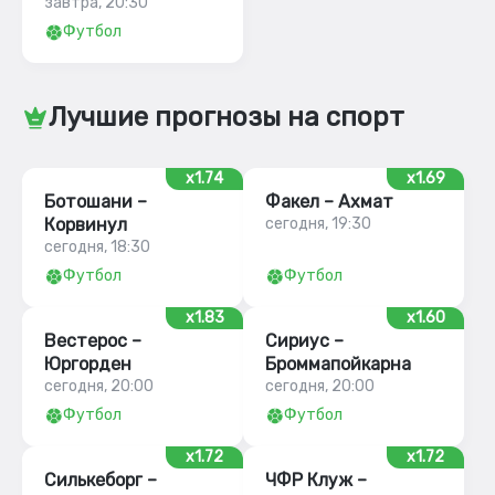
завтра, 20:30
Футбол
Лучшие прогнозы на спорт
x1.74
x1.69
Ботошани –
Факел – Ахмат
Корвинул
сегодня, 19:30
сегодня, 18:30
Футбол
Футбол
x1.83
x1.60
Вестерос –
Сириус –
Юргорден
Броммапойкарна
сегодня, 20:00
сегодня, 20:00
Футбол
Футбол
x1.72
x1.72
Силькеборг –
ЧФР Клуж –