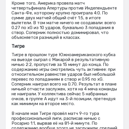
Кроме того, Америка провела матч
четвертьфинала Апертуры против Индепендьенте
Санта-Фе, которому крупно проиграла 4:0. По
сумме двух матчей общий счёт 1:5, в итоге
вылетели. В том матче ничего не создавали: всего
0.27 по xG из 10 ударов, буквально 3 попадания в
створ. Соперник полностью доминировал, что
объясняется разницей в классах.
Тигре
Тигре в прошлом туре Южноамериканского кубка
на выезде сыграл с Макарой в результативную
ничью 2:2, пропустив за 15 минут до конца. По
содержанию игры смотрелись чуть активнее: при
относительном равенстве ударов был небольшой
перевес по попаданиям в створ и 0.95 по xG.
Соперник наиграл всего на 0.70. Результат в плане
ничьей отчасти заслужен, хотя на 4 мяча команды
не наиграли. У коллектива сейчас 5 набранных
очков, в группе А идут на 3-й позиции, претендуя
как минимум на второе место.
В начале мая Тигре провёл матч 9-го тура
профессиональной лиги, расписав ничью с
Росарио 1:1, вырвав её на 81-й минуте. По
содержанию вообще этого не заслужили: средний