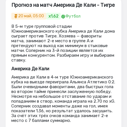
Прогноз на матч Америка Де Кали - Тигре
x1.62
20 май, 05:00
Футбол
В 5-м туре групповой стадии
Южноамериканского кубка Америка де Кали дома
сыграет против Тигре. Хозяева — фавориты
матча, занимают 2-е место в группе А и
претендуют на выход как минимум в стыковые
матчи. Соперник на 3-й позиции является их
прямым конкурентом. Разбираем игру и выбираем
ставку.
Америка Де Кали
Америка де Кали в 4-м туре Южноамериканского
кубка на выезде переиграла Альянса Атлетико 0:2.
Были очевидными фаворитами, два быстрых гола
во втором тайме принесли заслуженную победу.
Несмотря на небольшое отставание по ударам и
попаданиям в створ, команда играла на 2.70 по xG.
Соперник создавал моменты даже на гол, имея
показатели 1.36, но результат удалось засушить.
За счёт этих трёх очков команда занимает 2-е
место с 7 баллами суммарно.