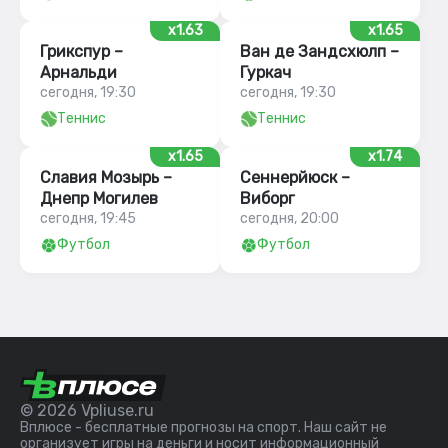
x1.63
x1.65
Грикспур –
Ван де Зандсхюлп –
Арнальди
Гуркач
сегодня, 19:30
сегодня, 19:30
Теннис
Теннис
x1.65
x1.74
Славия Мозырь –
Сеннерйюск –
Днепр Могилев
Виборг
сегодня, 19:45
сегодня, 20:00
Футбол
Футбол
© 2026 Vpliuse.ru
Вплюсе - бесплатные прогнозы на спорт. Наш сайт не
организует игры на деньги и носит информационный