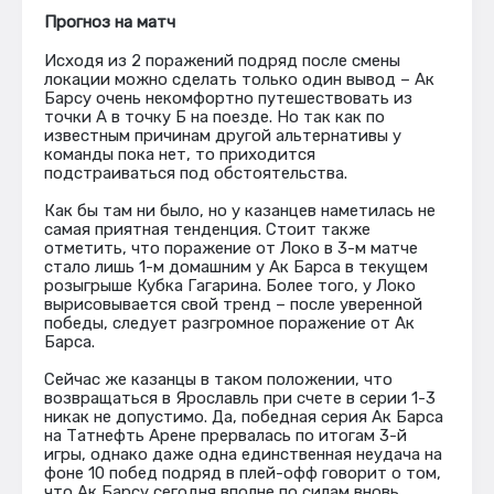
Прогноз на матч
Исходя из 2 поражений подряд после смены
локации можно сделать только один вывод – Ак
Барсу очень некомфортно путешествовать из
точки А в точку Б на поезде. Но так как по
известным причинам другой альтернативы у
команды пока нет, то приходится
подстраиваться под обстоятельства.
Как бы там ни было, но у казанцев наметилась не
самая приятная тенденция. Стоит также
отметить, что поражение от Локо в 3-м матче
стало лишь 1-м домашним у Ак Барса в текущем
розыгрыше Кубка Гагарина. Более того, у Локо
вырисовывается свой тренд – после уверенной
победы, следует разгромное поражение от Ак
Барса.
Сейчас же казанцы в таком положении, что
возвращаться в Ярославль при счете в серии 1-3
никак не допустимо. Да, победная серия Ак Барса
на Татнефть Арене прервалась по итогам 3-й
игры, однако даже одна единственная неудача на
фоне 10 побед подряд в плей-офф говорит о том,
что Ак Барсу сегодня вполне по силам вновь