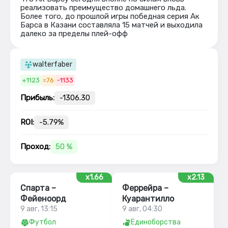
реализовать преимущество домашнего льда.
Более того, до прошлой игры победная серия Ак
Барса в Казани составляла 15 матчей и выходила
далеко за пределы плей-офф
walterfaber
+1123
=76
-1133
Прибыль:
-1306.30
ROI:
-5.79%
Проход:
50 %
x1.66
x2.13
Спарта –
Феррейра –
Фейеноорд
Куарантилло
9 авг, 13:15
9 авг, 04:30
Футбол
Единоборства