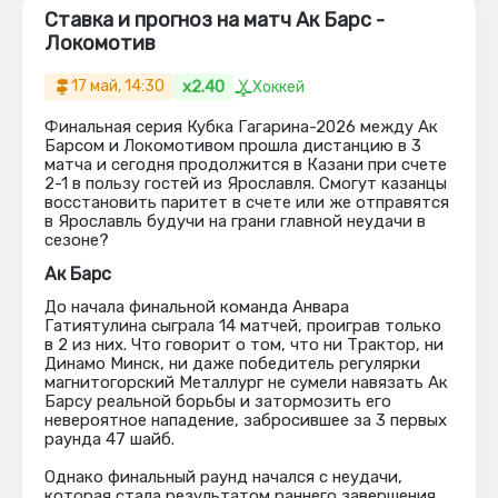
Ставка и прогноз на матч Ак Барс -
Локомотив
x2.40
17 май, 14:30
Хоккей
Финальная серия Кубка Гагарина-2026 между Ак
Барсом и Локомотивом прошла дистанцию в 3
матча и сегодня продолжится в Казани при счете
2-1 в пользу гостей из Ярославля. Смогут казанцы
восстановить паритет в счете или же отправятся
в Ярославль будучи на грани главной неудачи в
сезоне?
Ак Барс
До начала финальной команда Анвара
Гатиятулина сыграла 14 матчей, проиграв только
в 2 из них. Что говорит о том, что ни Трактор, ни
Динамо Минск, ни даже победитель регулярки
магнитогорский Металлург не сумели навязать Ак
Барсу реальной борьбы и затормозить его
невероятное нападение, забросившее за 3 первых
раунда 47 шайб.
Однако финальный раунд начался с неудачи,
которая стала результатом раннего завершения