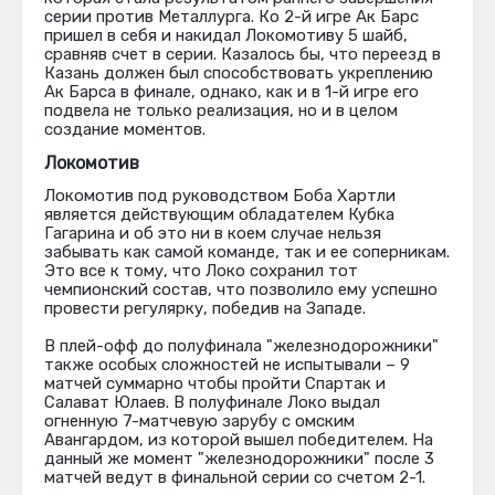
серии против Металлурга. Ко 2-й игре Ак Барс
пришел в себя и накидал Локомотиву 5 шайб,
сравняв счет в серии. Казалось бы, что переезд в
Казань должен был способствовать укреплению
Ак Барса в финале, однако, как и в 1-й игре его
подвела не только реализация, но и в целом
создание моментов.
Локомотив
Локомотив под руководством Боба Хартли
является действующим обладателем Кубка
Гагарина и об это ни в коем случае нельзя
забывать как самой команде, так и ее соперникам.
Это все к тому, что Локо сохранил тот
чемпионский состав, что позволило ему успешно
провести регулярку, победив на Западе.
В плей-офф до полуфинала "железнодорожники"
также особых сложностей не испытывали – 9
матчей суммарно чтобы пройти Спартак и
Салават Юлаев. В полуфинале Локо выдал
огненную 7-матчевую зарубу с омским
Авангардом, из которой вышел победителем. На
данный же момент "железнодорожники" после 3
матчей ведут в финальной серии со счетом 2-1.